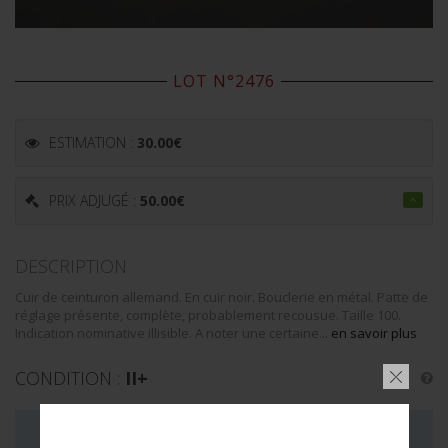
LOT N°2476
ESTIMATION :
30.00
€
PRIX ADJUGÉ :
50.00
€
DESCRIPTION
Cuir de ceinturon allemand. En cuir noir. Bouclerie en métal. Patte de
réglage présente, complète, probablement recousue. Taille 100.
Indication nominative illisible. A noter une certaine...
en savoir plus
CONDITION :
II+
LA VENTE DE CE LOT EST MAINTENANT TERMINÉE