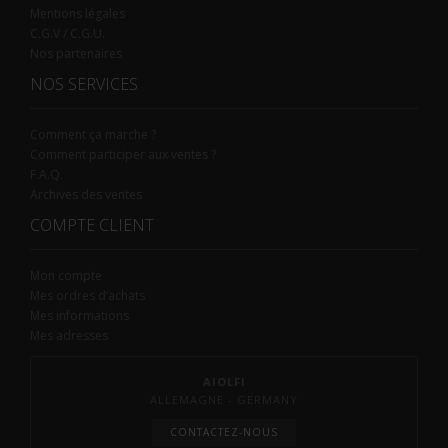
Mentions légales
C.G.V / C.G.U.
Nos partenaires
NOS SERVICES
Comment ça marche ?
Comment participer aux ventes ?
F.A.Q.
Archives des ventes
COMPTE CLIENT
Mon compte
Mes ordres d’achats
Mes informations
Mes adresses
AIOLFI
ALLEMAGNE - GERMANY
CONTACTEZ-NOUS