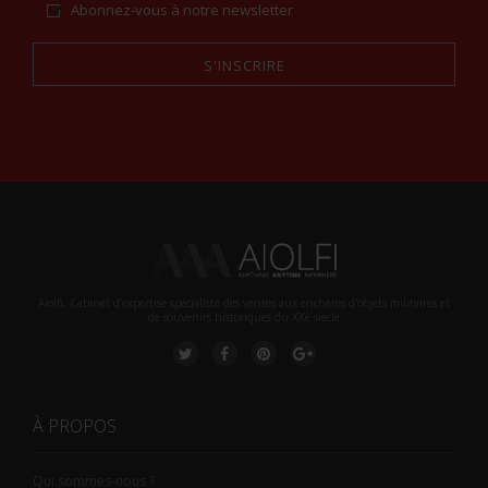
Abonnez-vous à notre newsletter
S'INSCRIRE
Alternative:
Aiolfi, Cabinet d’expertise spécialiste des ventes aux enchères d'objets militaires et
de souvenirs historiques du XXè siecle
À PROPOS
Qui sommes-nous ?