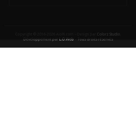
Copyright © 2016-2026 Aiolfi.com – Design par
Colorz Studio
,
Développement par
L.O.Web
– Tous droits réservés