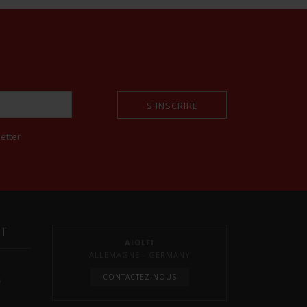
S'INSCRIRE
etter
NT
AIOLFI
ALLEMAGNE - GERMANY
CONTACTEZ-NOUS
s