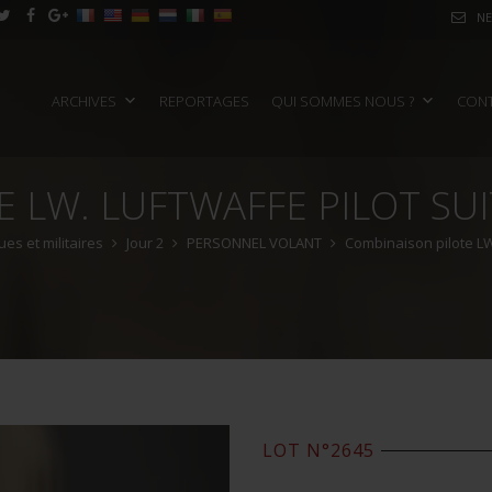
NE
ARCHIVES
REPORTAGES
QUI SOMMES NOUS ?
CON
 LW. LUFTWAFFE PILOT SUI
es et militaires
Jour 2
PERSONNEL VOLANT
Combinaison pilote LW. 
LOT N°2645