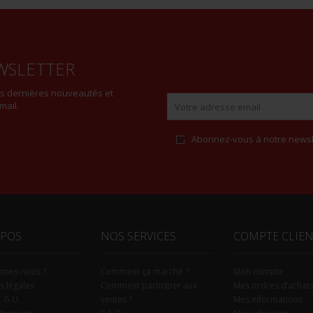
WSLETTER
es dernières nouveautés et
mail.
Abonnez-vous à notre newsl
Alternative:
OPOS
NOS SERVICES
COMPTE CLIE
mmes-nous ?
Comment ça marche ?
Mon compte
s légales
Comment participer aux
Mes ordres d’achat
C.G.U.
ventes ?
Mes informations