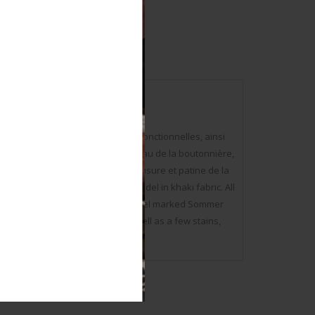
tes les fermetures éclaires sont fonctionnelles, ainsi
Fabrication RIRI. Etiquette au niveau de la boutonnière,
 illisible. A noter une certaine usure et patine de la
+. Luftwaffe pilot suit. Summer model in khaki fabric. All
te. RIRI manufacture. Buttonhole label marked Sommer
 Note some wear and patina, as well as a few stains,