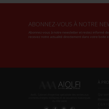
ABONNEZ-VOUS À NOTRE NE
Abonnez-vous à notre newsletter et restez informé d
recevez notre actualité directement dans votre boite e
À PR
Qui so
Aiolfi, Cabinet d’expertise spécialiste des ventes aux
enchères d'objets militaires et de souvenirs historiques
Mention
du XXè siecle
C.G.V / 