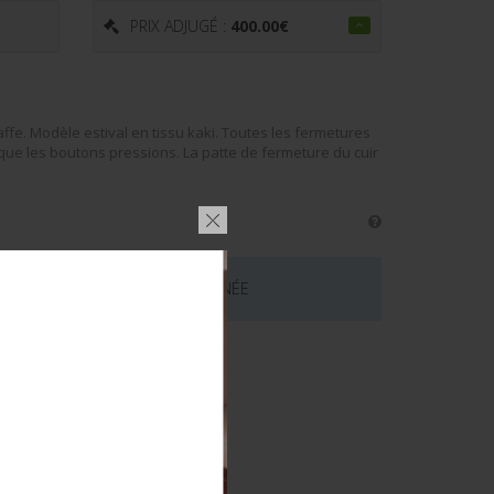
PRIX ADJUGÉ :
400.00
€
ffe. Modèle estival en tissu kaki. Toutes les fermetures
i que les boutons pressions. La patte de fermeture du cuir
 CE LOT EST MAINTENANT TERMINÉE
émentaires