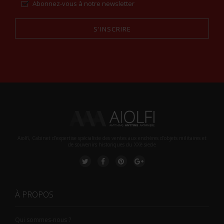
Abonnez-vous à notre newsletter
S'INSCRIRE
Alternative:
Aiolfi, Cabinet d’expertise spécialiste des ventes aux enchères d'objets militaires et
de souvenirs historiques du XXè siecle
À PROPOS
Qui sommes-nous ?