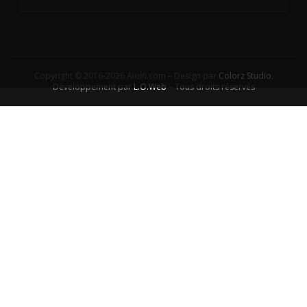
Copyright © 2016-2026 Aiolfi.com – Design par
Colorz Studio
,
Développement par
L.O.Web
– Tous droits réservés