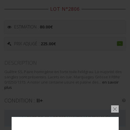
LOT N°2806
ESTIMATION :
80.00
€
PRIX ADJUGÉ :
225.00
€
DESCRIPTION
Guêtre SS. Paire homogène en forte toile Feldgrau. La majorité des
sangles sont présentes. Lacets en cuir. Marquages Grösse II RBNr
0/0250/1315. A noter une certaine usure et patine des...
en savoir
plus
CONDITION :
II+
LA VENTE DE CE LOT EST MAINTENANT TERMINÉE