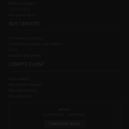
Mentions légales
C.G.V / C.G.U.
Nos partenaires
NOS SERVICES
Comment ça marche ?
Comment participer aux ventes ?
F.A.Q.
Archives des ventes
COMPTE CLIENT
Mon compte
Mes ordres d’achats
Mes informations
Mes adresses
AIOLFI
ALLEMAGNE - GERMANY
CONTACTEZ-NOUS