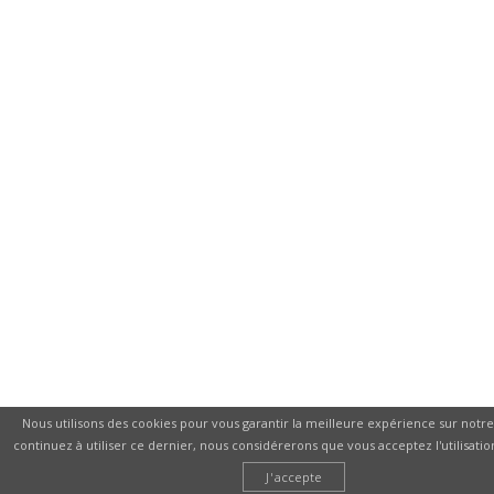
Nous utilisons des cookies pour vous garantir la meilleure expérience sur notre 
continuez à utiliser ce dernier, nous considérerons que vous acceptez l'utilisatio
J'accepte