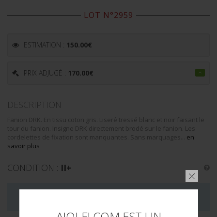
LOT N°2959
ESTIMATION :
150.00
€
PRIX ADJUGÉ :
170.00
€
DESCRIPTION
Fanion DRK. En tissu coton gris. Liseré tressé blanc et noir faisant le
tour du fanion. Insigne DRK directement brodé sur le fanion. Les
cordelettes de fixation sont manquantes. Sans marquages...
en
savoir plus
CONDITION :
II+
LA VENTE DE CE LOT EST MAINTENANT TERMINÉE
AIOLFI.COM EST UN