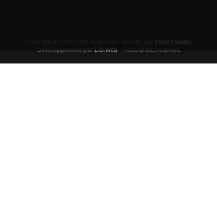
Copyright © 2016-2026 Aiolfi.com – Design par
Colorz Studio
,
Développement par
L.O.Web
– Tous droits réservés