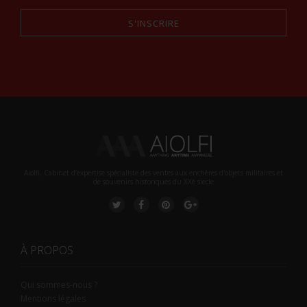
S'INSCRIRE
Alternative:
Aiolfi, Cabinet d’expertise spécialiste des ventes aux enchères d'objets militaires et
de souvenirs historiques du XXè siecle
À PROPOS
Qui sommes-nous ?
Mentions légales