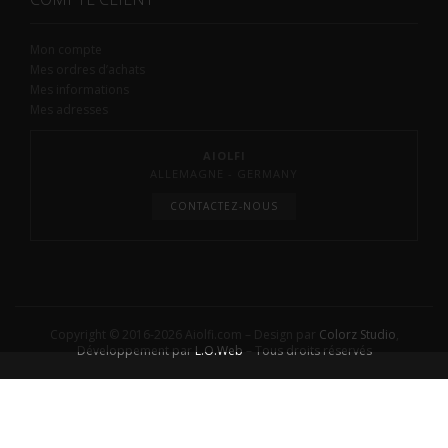
Mon compte
Mes ordres d’achats
Mes informations
Mes adresses
AIOLFI
ALLEMAGNE - GERMANY
CONTACTEZ-NOUS
Copyright © 2016-2026 Aiolfi.com – Design par
Colorz Studio
,
Développement par
L.O.Web
– Tous droits réservés