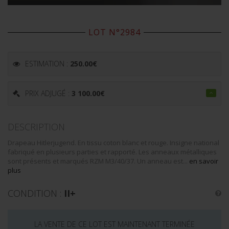
LOT N°2984
ESTIMATION :
250.00
€
PRIX ADJUGÉ :
3 100.00
€
DESCRIPTION
Drapeau Hitlerjugend. En tissu coton blanc et rouge. Insigne national
fabriqué en plusieurs parties et rapporté. Les anneaux métalliques
sont présents et marqués RZM M3/40/37. Un anneau est...
en savoir
plus
CONDITION :
II+
LA VENTE DE CE LOT EST MAINTENANT TERMINÉE