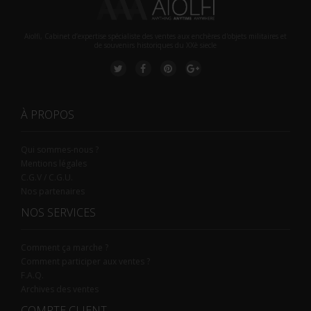
Aiolfi, Cabinet d’expertise spécialiste des ventes aux enchères d'objets militaires et
de souvenirs historiques du XXè siecle
À PROPOS
Qui sommes-nous ?
Mentions légales
C.G.V / C.G.U.
Nos partenaires
NOS SERVICES
Comment ça marche ?
Comment participer aux ventes ?
F.A.Q.
Archives des ventes
COMPTE CLIENT