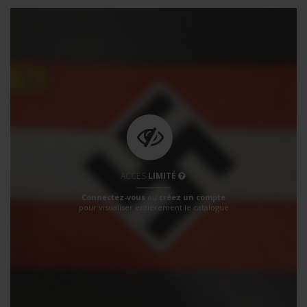
ACCÈS
LIMITÉ
Connectez-vous
ou
créez un compte
pour visualiser entièrement le catalogue