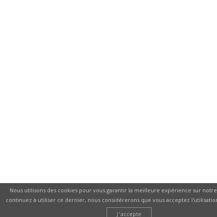
Nous utilisons des cookies pour vous garantir la meilleure expérience sur notre 
continuez à utiliser ce dernier, nous considérerons que vous acceptez l'utilisatio
J'accepte