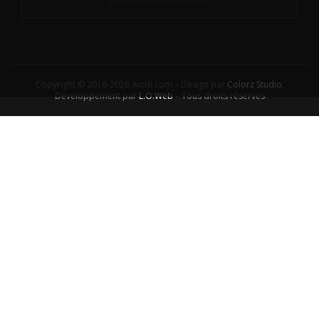
Copyright © 2016-2026 Aiolfi.com – Design par
Colorz Studio
,
Développement par
L.O.Web
– Tous droits réservés