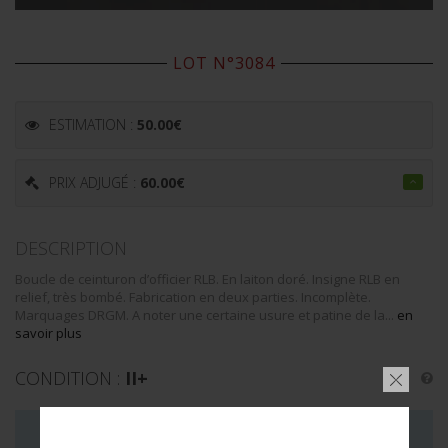
LOT N°3084
ESTIMATION :
50.00
€
PRIX ADJUGÉ :
60.00
€
DESCRIPTION
Boucle de ceinturon d’officier RLB. En laiton doré. Insigne RLB en
relief, très bombé. Fabrication en deux parties. Incomplète.
Marquages DRGM. A noter une certaine usure et patine de la...
en
savoir plus
CONDITION :
II+
LA VENTE DE CE LOT EST MAINTENANT TERMINÉE