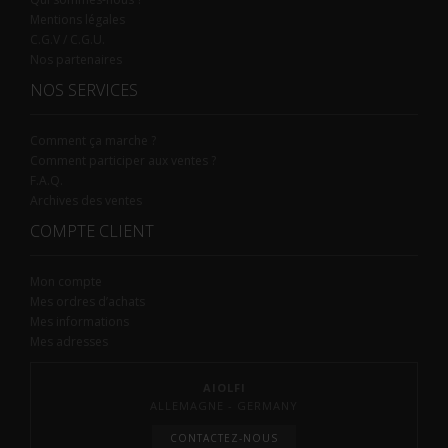
Mentions légales
C.G.V / C.G.U.
Nos partenaires
NOS SERVICES
Comment ça marche ?
Comment participer aux ventes ?
F.A.Q.
Archives des ventes
COMPTE CLIENT
Mon compte
Mes ordres d’achats
Mes informations
Mes adresses
AIOLFI
ALLEMAGNE - GERMANY
CONTACTEZ-NOUS