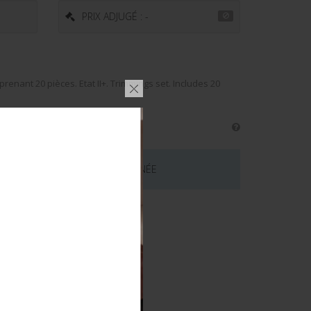
PRIX ADJUGÉ : -
nant 20 pièces. Etat II+. Trimmings set. Includes 20
 CE LOT EST MAINTENANT TERMINÉE
émentaires
NE