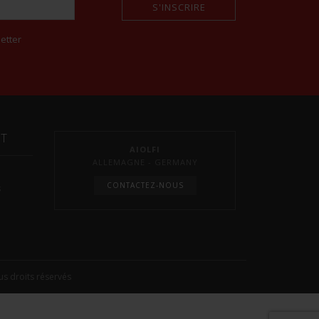
S'INSCRIRE
etter
NT
AIOLFI
ALLEMAGNE - GERMANY
CONTACTEZ-NOUS
s
s droits réservés