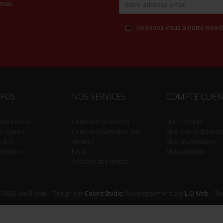
mail.
Abonnez-vous à notre newsl
Alternative:
OPOS
NOS SERVICES
COMPTE CLIE
mmes-nous ?
Comment ça marche ?
Mon compte
s légales
Comment participer aux
Mes ordres d’achat
C.G.U.
ventes ?
Mes informations
tenaires
F.A.Q.
Mes adresses
Archives des ventes
-2026 Aiolfi.com – Design par
Colorz Studio
, Développement par
L.O.Web
– Tou