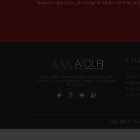
recevez notre actualité directement dans votre boite e
À PR
Qui so
Aiolfi, Cabinet d’expertise spécialiste des ventes aux
enchères d'objets militaires et de souvenirs historiques
Mention
du XXè siecle
C.G.V / 
Nos par
Copyright © 2016