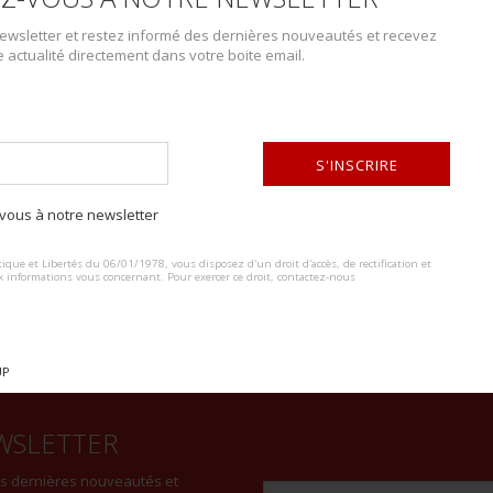
wsletter et restez informé des dernières nouveautés et recevez
e actualité directement dans votre boite email.
S'INSCRIRE
DESCRIPTION DU LOT
Ensemble de passementerie. Comprenant 20 pièces. Etat II+. Trimmings se
ous à notre newsletter
ALTERNATIVE:
ique et Libertés du 06/01/1978, vous disposez d'un droit d'accès, de rectification et
x informations vous concernant. Pour exercer ce droit, contactez-nous
UP
WSLETTER
es dernières nouveautés et