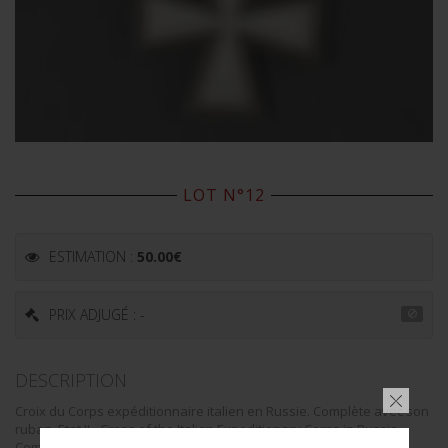
LOT N°12
ESTIMATION :
50.00
€
PRIX ADJUGÉ : -
DESCRIPTION
Croix du Corps expéditionnaire italien en Russie. Complète avec son
ruban. Etat II-. Cross of the Italian Expeditionary Corps in Russia.
Complete with ribbon. Condition II-.