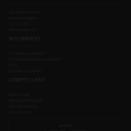
Qui sommes-nous ?
Mentions légales
C.G.V / C.G.U.
Nos partenaires
NOS SERVICES
Comment ça marche ?
Comment participer aux ventes ?
F.A.Q.
Archives des ventes
COMPTE CLIENT
Mon compte
Mes ordres d’achats
Mes informations
Mes adresses
AIOLFI
ALLEMAGNE - GERMANY