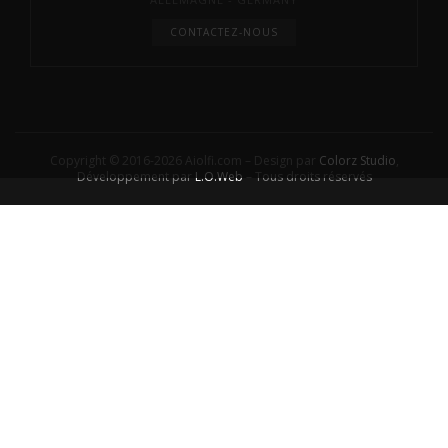
CONTACTEZ-NOUS
Copyright © 2016-2026 Aiolfi.com – Design par
Colorz Studio
,
Développement par
L.O.Web
– Tous droits réservés