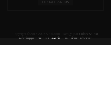
CONTACTEZ-NOUS
Copyright © 2016-2026 Aiolfi.com – Design par
Colorz Studio
,
Développement par
L.O.Web
– Tous droits réservés