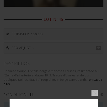
LOT N°45
ESTIMATION :
50.00
€
PRIX ADJUGÉ : -
DESCRIPTION
Chemise troupe. En toile beige à manches courtes, régimentée au
42ème d’Infanterie et datée 1943. Traces d’usures et de port,
quelques taches. Etat II-. Troop shirt. In beige canvas with...
en savoir
plus
CONDITION :
II-