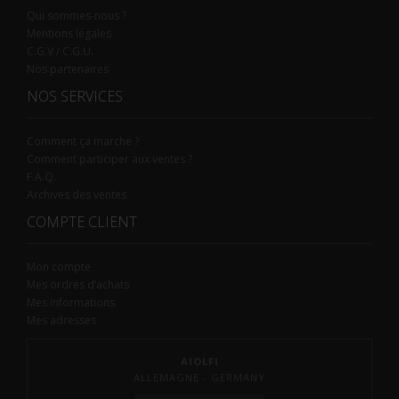
Qui sommes-nous ?
Mentions légales
C.G.V / C.G.U.
Nos partenaires
NOS SERVICES
Comment ça marche ?
Comment participer aux ventes ?
F.A.Q.
Archives des ventes
COMPTE CLIENT
Mon compte
Mes ordres d’achats
Mes informations
Mes adresses
AIOLFI
ALLEMAGNE - GERMANY