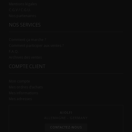
Mentions légales
C.G.V / C.G.U.
Nos partenaires
NOS SERVICES
Comment ça marche ?
Comment participer aux ventes ?
F.A.Q.
Archives des ventes
COMPTE CLIENT
Mon compte
Mes ordres d’achats
Mes informations
Mes adresses
AIOLFI
ALLEMAGNE - GERMANY
CONTACTEZ-NOUS