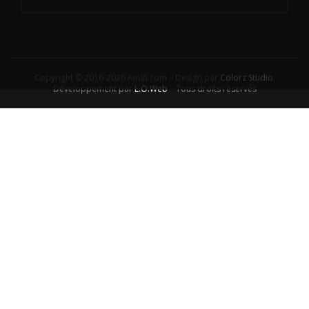
Copyright © 2016-2026 Aiolfi.com – Design par
Colorz Studio
,
Développement par
L.O.Web
– Tous droits réservés