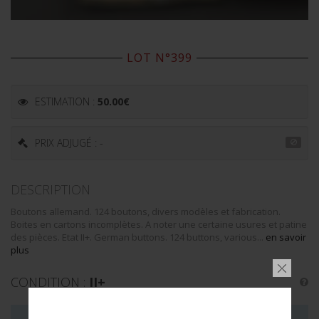
LOT N°399
ESTIMATION :
50.00
€
PRIX ADJUGÉ : -
DESCRIPTION
Boutons allemand. 124 boutons, divers modèles et fabrication.
Boites en cartons incomplètes. A noter une certaine usures et patine
des pièces. Etat II+. German buttons. 124 buttons, various...
en savoir
plus
CONDITION :
II+