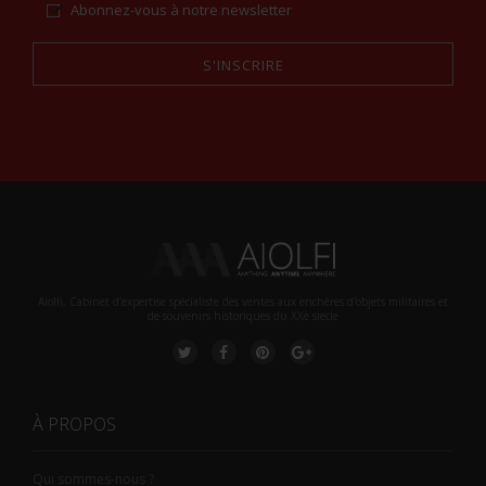
Abonnez-vous à notre newsletter
S'INSCRIRE
Alternative:
Aiolfi, Cabinet d’expertise spécialiste des ventes aux enchères d'objets militaires et
de souvenirs historiques du XXè siecle
À PROPOS
Qui sommes-nous ?