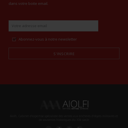
dans votre boite email.
Abonnez-vous à notre newsletter
S'INSCRIRE
Alternative:
Aiolfi, Cabinet d’expertise spécialiste des ventes aux enchères d'objets militaires et
de souvenirs historiques du XXè siecle