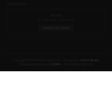
Mes adresses
AIOLFI
ALLEMAGNE - GERMANY
CONTACTEZ-NOUS
Copyright © 2016-2026 Aiolfi.com – Design par
Colorz Studio
,
Développement par
L.O.Web
– Tous droits réservés