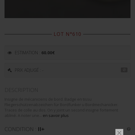
LOT N°610
ESTIMATION :
60.00
€
PRIX ADJUGÉ : -
DESCRIPTION
Insigne de mécaniciens de bord. Badge en tissu
Fliegerschützenabzeichen für Bordfunker u Bordmechanicker.
Traces de colle au dos. On y joint un second insigne fortement
abîmé. A noter une...
en savoir plus
CONDITION :
II+