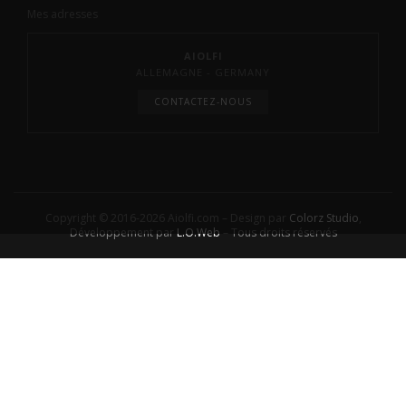
Mes adresses
AIOLFI
ALLEMAGNE - GERMANY
CONTACTEZ-NOUS
Copyright © 2016-2026 Aiolfi.com – Design par
Colorz Studio
,
Développement par
L.O.Web
– Tous droits réservés