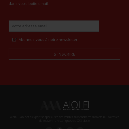
dans votre boite email.
Abonnez-vous à notre newsletter
S'INSCRIRE
Alternative:
Aiolfi, Cabinet d’expertise spécialiste des ventes aux enchères d'objets militaires et
de souvenirs historiques du XXè siecle