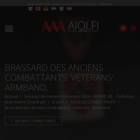
Spécialiste des ventes aux enchères d'objets militaires
BRASSARD DES ANCIENS
COMBATTANTS. VETERANS'
ARMBAND.
Accueil
Session de ventes Printemps 2024 - WAVRE, BE - Collection
Jean-Pierre Chantrain
6 avril
ANCIENS COMBATTANTS
Brassard des anciens combattants. Veterans' armband.
ANCIENS COMBATTANTS