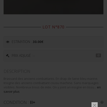
LOT N°870
ESTIMATION :
30.00
€
PRIX ADJUGÉ : -
DESCRIPTION
Brassard des anciens combattants. En drap de laine bleu marine.
Insigne des anciens combattant cousu machine. Sans marquages
visibles. Nombreux trous de mite. On y joint un insigne en tissu...
en
savoir plus
CONDITION :
II+