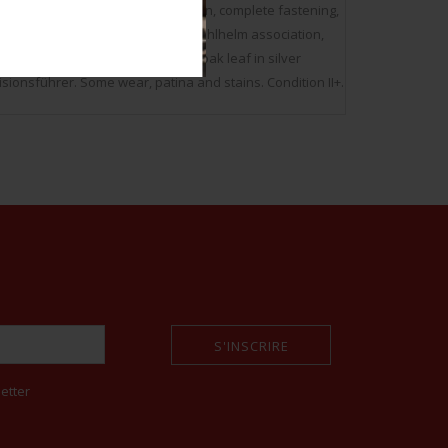
edge, enamel in very good condition, complete fastening,
nk of Gruppenführer of the Der Stahlhelm association,
ion collar tab, never mounted, oak leaf in silver
sionsführer. Some wear, patina and stains. Condition II+.
S'INSCRIRE
etter