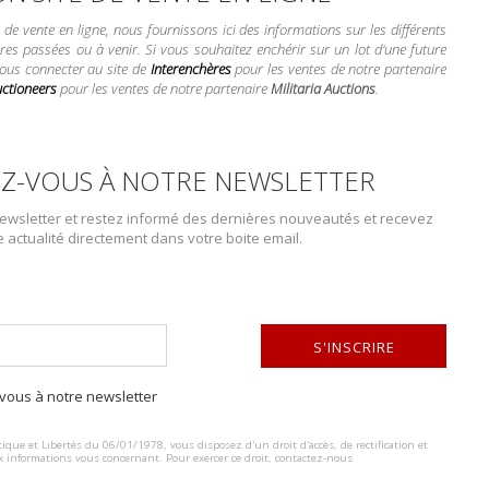
e vente en ligne, nous fournissons ici des informations sur les différents
res passées ou à venir. Si vous souhaitez enchérir sur un lot d'une future
vous connecter au site de
Interenchères
pour les ventes de notre partenaire
uctioneers
pour les ventes de notre partenaire
Militaria Auctions
.
DESCRIPTION DU LOT
Z-VOUS À NOTRE NEWSLETTER
Insignes des anciens combattant. Comprenant un grand insigne en méta
wsletter et restez informé des dernières nouveautés et recevez
e actualité directement dans votre boite email.
Gesch, attache complète. Une épinglette des ancien combattant, comp
marqué Der Kyffhäuserbund Seinem Kamaraden, attache complète, s
des Prov Verb Westfalen des Reichsteubundes ehem 134 Bochum, attac
couleur argent sur la bordure, émail en très bon état, attache complèt
et liseré blanc au grade de Gruppenführer de l’association Der Stah
S'INSCRIRE
patte de col de l’association Der Stahlhelm, jamais monté, feuille de c
correspondant au grade de Divisionsführer. A noter une certaine usure e
ous à notre newsletter
ALTERNATIVE:
Veterans’ badges. Comprising a large gilt metal badge, with black ena
ique et Libertés du 06/01/1978, vous disposez d'un droit d'accès, de rectification et
veteran’s pin, complete, marked Ges Gesch 8. A stamped metal badg
x informations vous concernant. Pour exercer ce droit, contactez-nous
complete attachment, no visible markings. A ribbon marked Fahnenw