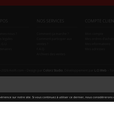
OPOS
NOS SERVICES
COMPTE CLIE
mmes-nous ?
Comment ça marche ?
Mon compte
s légales
Comment participer aux
Mes ordres d’achat
C.G.U.
ventes ?
Mes informations
tenaires
F.A.Q.
Mes adresses
Archives des ventes
-2026 Aiolfi.com – Design par
Colorz Studio
, Développement par
L.O.Web
– Tou
érience sur notre site. Si vous continuez à utiliser ce dernier, nous considérerons q