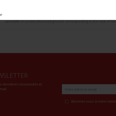
134 Bochum, complete attachment. A veteran’s badge 25, silver on the 
Ges Gesch markings. A black velvet and white edged collar with the ra
markings on the back Der Stahlhof Magdebourg. A Der Stahlhelm Associat
UP
cannetille on a navy blue background, corresponding to the rank of Divi
WSLETTER
es dernières nouveautés et
mail.
Abonnez-vous à notre newsl
Alternative: