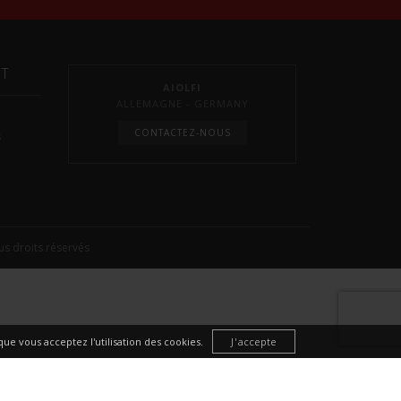
NT
AIOLFI
ALLEMAGNE - GERMANY
CONTACTEZ-NOUS
s
s droits réservés
ue vous acceptez l'utilisation des cookies.
J'accepte