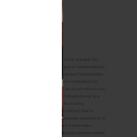
l doré, avec croix de fer en émail noire, marqué Ges
lète, marquée Ges Gesch 8. Un insigne en métal embouti,
ans marquages visibles. Un ruban marqué Fahnenweihe
he complète. Un insigne des anciens combattant 25,
e, marquages Ges Gesch. Une patte de col en velours noir
lhelm, marquages au dos Der Stahlhof Magdebourg. Une
hêne en cannetille argent sur fond bleu marine,
t patine des pièces, ainsi que des tâches. Etat II+.
mel iron cross, marked Ges Gesch, complete attachment. A
e, marked Der Kyffhäuserbund Seinem Kamaraden,
eihe des Prov Verb Westfalen des Reichsteubundes ehem