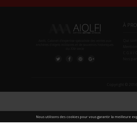
À PR
Qui so
Aiolfi, Cabinet d’expertise spécialiste des ventes aux
enchères d'objets militaires et de souvenirs historiques
Mention
du XXè siecle
C.G.V / 
Nos par
Copyright © 2016
Nous utilisons des cookies pour vous garantir la meilleure exp