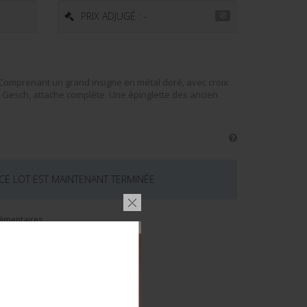
PRIX ADJUGÉ : -
Comprenant un grand insigne en métal doré, avec croix
 Gesch, attache complète. Une épinglette des ancien
 CE LOT EST MAINTENANT TERMINÉE
émentaires
S