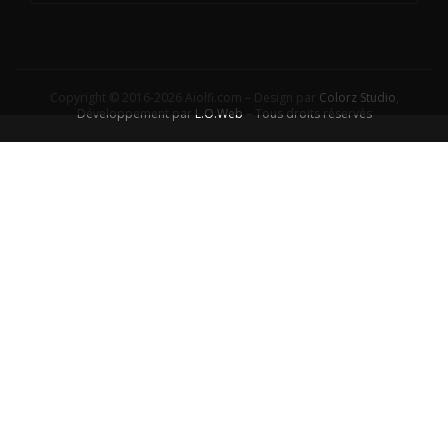
Copyright © 2016-2026 Aiolfi.com – Design par
Colorz Studio
,
Développement par
L.O.Web
– Tous droits réservés