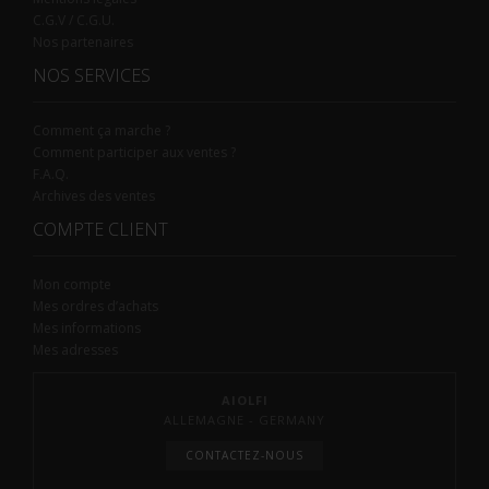
C.G.V / C.G.U.
Nos partenaires
NOS SERVICES
Comment ça marche ?
Comment participer aux ventes ?
F.A.Q.
Archives des ventes
COMPTE CLIENT
Mon compte
Mes ordres d’achats
Mes informations
Mes adresses
AIOLFI
ALLEMAGNE - GERMANY
CONTACTEZ-NOUS