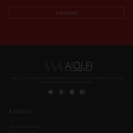
S'INSCRIRE
Alternative:
Aiolfi, Cabinet d’expertise spécialiste des ventes aux enchères d'objets militaires et
de souvenirs historiques du XXè siecle
À PROPOS
Qui sommes-nous ?
Mentions légales