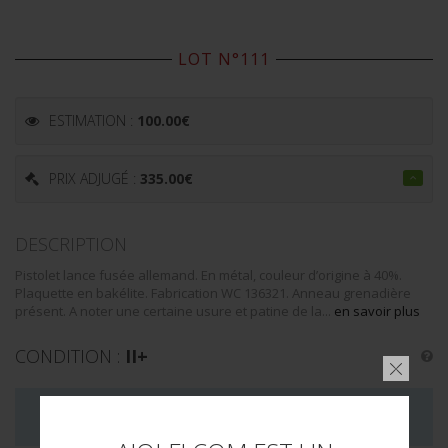
LOT N°111
ESTIMATION :
100.00
€
PRIX ADJUGÉ :
335.00
€
DESCRIPTION
Pistolet lance fusée allemand. En métal, couleur d’origine à 40%.
Plaquette en bakélite. Fabrication WC 136321. Anneau grenadière
présent. A noter une certaine usure et patine de la...
en savoir plus
CONDITION :
II+
LA VENTE DE CE LOT EST MAINTENANT TERMINÉE