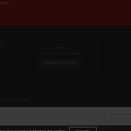
etter
NT
AIOLFI
ALLEMAGNE - GERMANY
CONTACTEZ-NOUS
s
s droits réservés
ue vous acceptez l'utilisation des cookies.
J'accepte