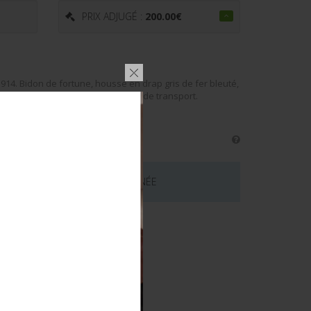
PRIX ADJUGÉ :
200.00
€
914. Bidon de fortune, housse en drap gris de fer bleuté,
nt présents ainsi que la courroie de transport.
 CE LOT EST MAINTENANT TERMINÉE
émentaires