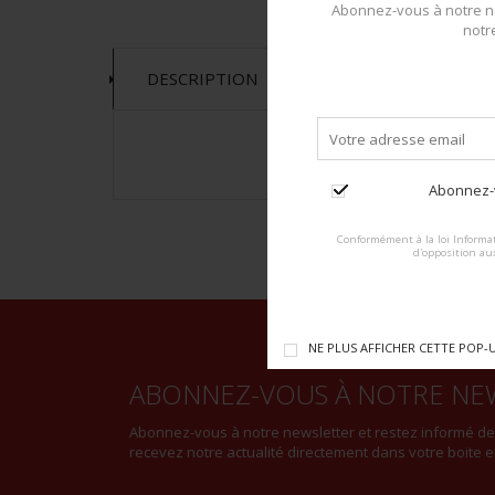
Abonnez-vous à notre ne
notr
DESCRIPTION
Abonnez-v
Conformément à la loi Informat
d'opposition au
NE PLUS AFFICHER CETTE POP-
ABONNEZ-VOUS À NOTRE NE
Abonnez-vous à notre newsletter et restez informé d
recevez notre actualité directement dans votre boite e