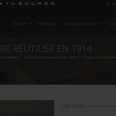
NE
ARCHIVES
REPORTAGES
QUI SOMMES NOUS ?
CON
E RÉUTILISÉ EN 1914
t militaires
Collection Dominique Faivre - Jour 1
France ww1 infanter
LOT N°501