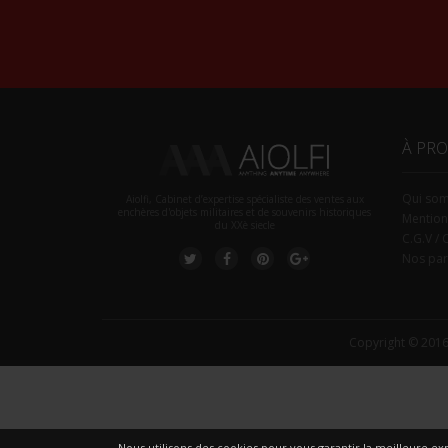
À PR
Qui so
Aiolfi, Cabinet d’expertise spécialiste des ventes aux
enchères d'objets militaires et de souvenirs historiques
Mention
du XXè siecle
C.G.V / 
Nos par
Copyright © 2016
Nous utilisons des cookies pour vous garantir la meilleure exp