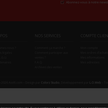
Abonnez-vous à notre newsl
Alternative:
OPOS
NOS SERVICES
COMPTE CLIE
mmes-nous ?
Comment ça marche ?
Mon compte
s légales
Comment participer aux
Mes ordres d’achat
C.G.U.
ventes ?
Mes informations
tenaires
F.A.Q.
Mes adresses
Archives des ventes
-2026 Aiolfi.com – Design par
Colorz Studio
, Développement par
L.O.Web
– Tou
érience sur notre site. Si vous continuez à utiliser ce dernier, nous considérerons q