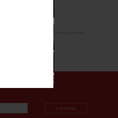
p gris de fer bleuté, bidon aplati. Les deux bouchons
 la housse.
S'INSCRIRE