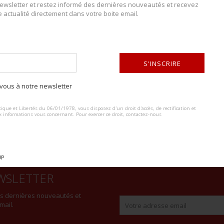
wsletter et restez informé des dernières nouveautés et recevez
e actualité directement dans votre boite email.
DESCRIPTION DU LOT
Bidon Second Empire réutilisé en 1914. Bidon de fortune, housse en dra
S'INSCRIRE
sont présents ainsi que la courroie de transport. Quelques accrocs sur
ous à notre newsletter
ALTERNATIVE:
ique et Libertés du 06/01/1978, vous disposez d'un droit d'accès, de rectification et
x informations vous concernant. Pour exercer ce droit, contactez-nous
UP
WSLETTER
es dernières nouveautés et
mail.