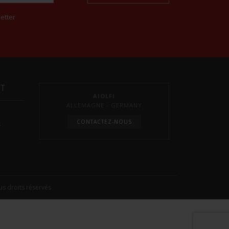
etter
NT
AIOLFI
ALLEMAGNE - GERMANY
CONTACTEZ-NOUS
s
s droits réservés