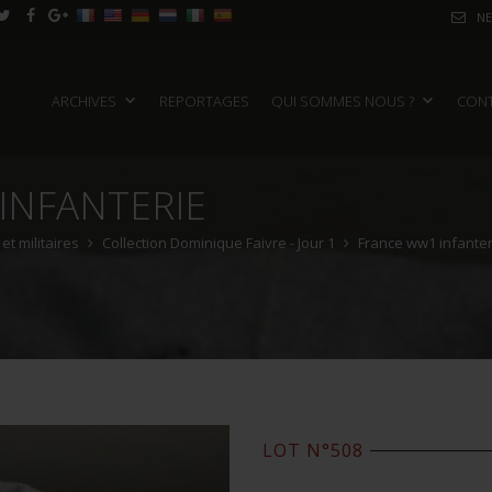
NE
ARCHIVES
REPORTAGES
QUI SOMMES NOUS ?
CON
'INFANTERIE
t militaires
Collection Dominique Faivre - Jour 1
France ww1 infanter
LOT N°508