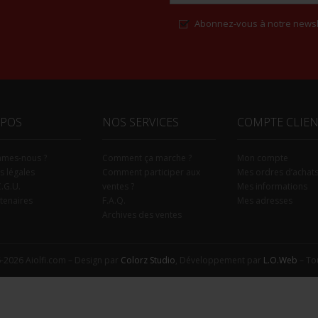
Abonnez-vous à notre newsl
Alternative:
OPOS
NOS SERVICES
COMPTE CLIE
mmes-nous ?
Comment ça marche ?
Mon compte
s légales
Comment participer aux
Mes ordres d’achat
C.G.U.
ventes ?
Mes informations
tenaires
F.A.Q.
Mes adresses
Archives des ventes
-2026 Aiolfi.com – Design par
Colorz Studio
, Développement par
L.O.Web
– Tou