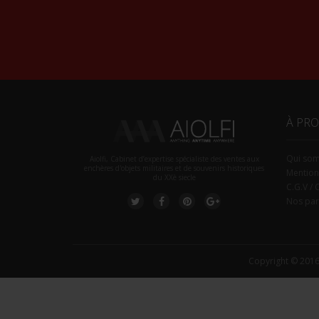
À PR
Qui so
Aiolfi, Cabinet d’expertise spécialiste des ventes aux
enchères d'objets militaires et de souvenirs historiques
Mention
du XXè siecle
C.G.V / 
Nos par
Copyright © 2016