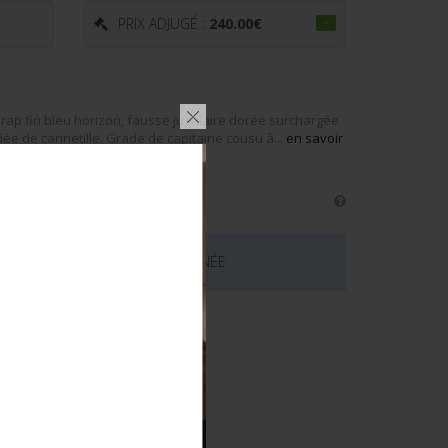
PRIX ADJUGÉ :
240.00
€
 drap fin bleu horizon, fausse jugulaire dorée surchargée
dée de cannetille. Grade de capitaine cousu à...
en savoir
 CE LOT EST MAINTENANT TERMINÉE
émentaires