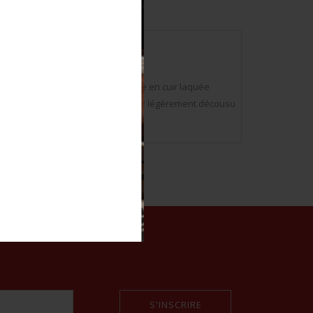
ire dorée surchargée d’une jugulaire en cuir laquée
uir noir souple, bandeau en cuir noir légèrement décousu
S'INSCRIRE