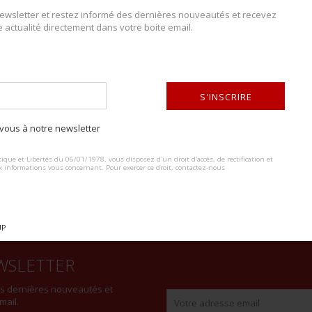
wsletter et restez informé des dernières nouveautés et recevez
e actualité directement dans votre boite email.
DESCRIPTION DU LOT
Képi de capitaine d’infanterie. En drap fin bleu horizon, fausse jugula
S'INSCRIRE
bordée de cannetille. Grade de capitaine cousu à l’avant, visière en c
et satinette marron.
ous à notre newsletter
ALTERNATIVE:
ique et Libertés du 06/01/1978, vous disposez d'un droit d'accès, de rectification et
x informations vous concernant. Pour exercer ce droit, contactez-nous
UP
WSLETTER
es dernières nouveautés et
mail.