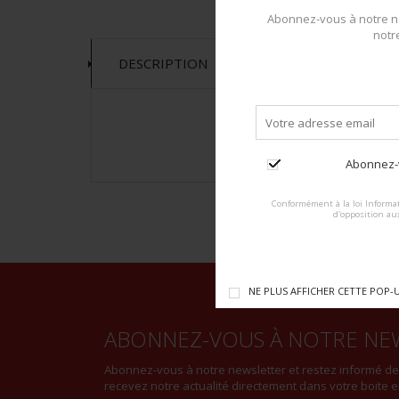
Abonnez-vous à notre ne
notr
DESCRIPTION
Abonnez-v
Conformément à la loi Informat
d'opposition au
NE PLUS AFFICHER CETTE POP-
ABONNEZ-VOUS À NOTRE NE
Abonnez-vous à notre newsletter et restez informé d
recevez notre actualité directement dans votre boite e