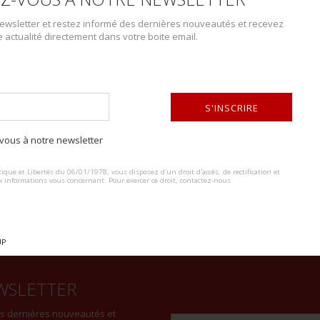
wsletter et restez informé des dernières nouveautés et recevez
e actualité directement dans votre boite email.
DESCRIPTION DU LOT
Képi polo 296ème RI avec couvre képi. En drap de laine officier garance 
sous lieutenant cousu d’origine, fausse jugulaire dorée retenue par deu
S'INSCRIRE
en toile satinée noire, bandeau en cuir fauve. Le 296ème RI est le rég
ous à notre newsletter
en toile cirée noir.
ALTERNATIVE:
ique et Libertés du 06/01/1978, vous disposez d'un droit d'accès, de rectification et
x informations vous concernant. Pour exercer ce droit, contactez-nous
UP
WSLETTER
es dernières nouveautés et