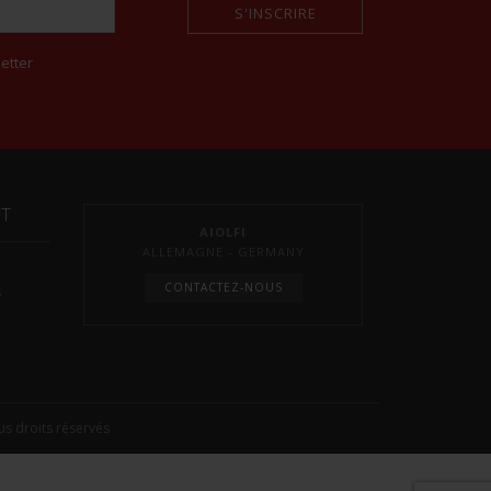
S'INSCRIRE
etter
NT
AIOLFI
ALLEMAGNE - GERMANY
CONTACTEZ-NOUS
s
s droits réservés