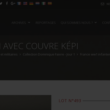
NE
ARCHIVES
REPORTAGES
QUI SOMMES NOUS ?
CON
I AVEC COUVRE KÉPI
t militaires
Collection Dominique Faivre - Jour 1
France ww1 infanter
LOT N°493