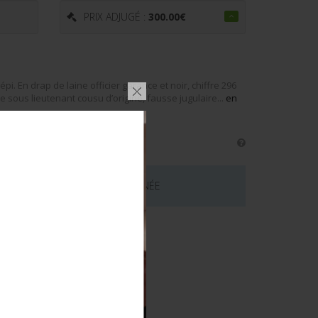
PRIX ADJUGÉ :
300.00
€
i. En drap de laine officier garance et noir, chiffre 296
e sous lieutenant cousu d’origine, fausse jugulaire...
en
 CE LOT EST MAINTENANT TERMINÉE
émentaires