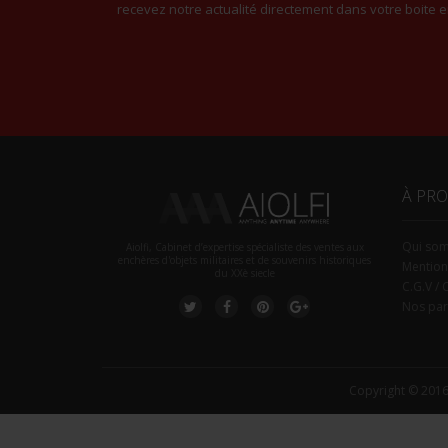
recevez notre actualité directement dans votre boite e
À PR
Qui so
Aiolfi, Cabinet d’expertise spécialiste des ventes aux
enchères d'objets militaires et de souvenirs historiques
Mention
du XXè siecle
C.G.V / 
Nos par
Copyright © 2016