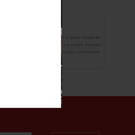
et noir, chiffre 296 brodé cannetille à l’avant. Grade de
x boutons d’infanterie, visière en cuir souple. Intérieur
iment de réserve du 96ème RI. Couvre képi confectionné