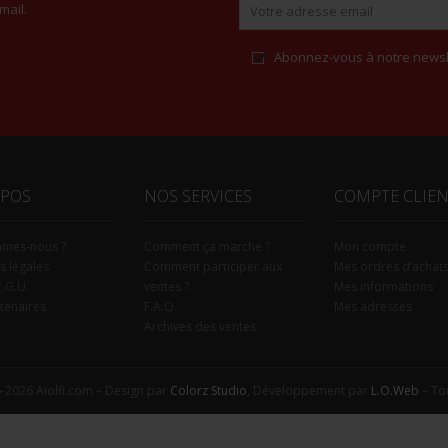
mail.
Abonnez-vous à notre newsl
Alternative:
OPOS
NOS SERVICES
COMPTE CLIE
mmes-nous ?
Comment ça marche ?
Mon compte
s légales
Comment participer aux
Mes ordres d’achat
C.G.U.
ventes ?
Mes informations
tenaires
F.A.Q.
Mes adresses
Archives des ventes
-2026 Aiolfi.com – Design par
Colorz Studio
, Développement par
L.O.Web
– Tou