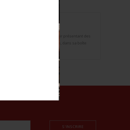
ontaines. Fourreau recouvert de cuir présentant des
on bleu, bélières en cuir présentes, dans sa boîte
S'INSCRIRE