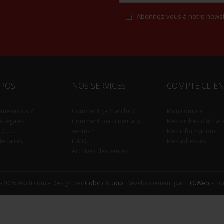
Abonnez-vous à notre newsl
Alternative:
OPOS
NOS SERVICES
COMPTE CLIE
mmes-nous ?
Comment ça marche ?
Mon compte
s légales
Comment participer aux
Mes ordres d’achat
C.G.U.
ventes ?
Mes informations
tenaires
F.A.Q.
Mes adresses
Archives des ventes
-2026 Aiolfi.com – Design par
Colorz Studio
, Développement par
L.O.Web
– Tou