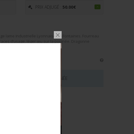
PRIX ADJUGÉ :
50.00
€
ge lame Industrielle Lyonnaise, 55 Fontaines. Fourreau
races d’usage, léger jeu sur la poignée. Dragonne
 CE LOT EST MAINTENANT TERMINÉE
émentaires