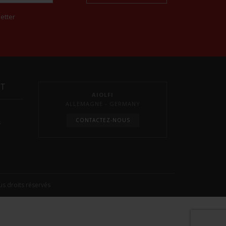
etter
NT
AIOLFI
ALLEMAGNE - GERMANY
CONTACTEZ-NOUS
s
s droits réservés