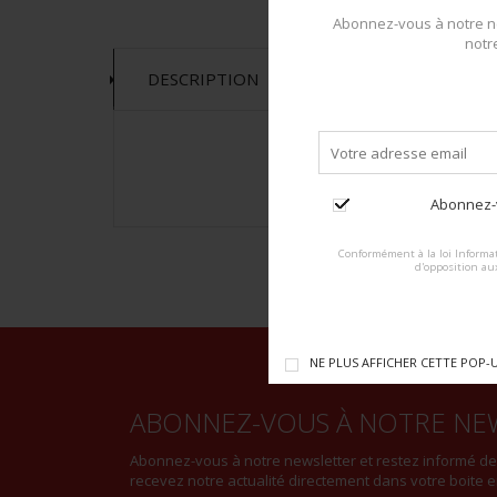
Abonnez-vous à notre ne
notr
DESCRIPTION
Abonnez-v
Conformément à la loi Informat
d'opposition au
NE PLUS AFFICHER CETTE POP-
ABONNEZ-VOUS À NOTRE NE
Abonnez-vous à notre newsletter et restez informé d
recevez notre actualité directement dans votre boite e