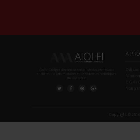
À PR
Qui so
Aiolfi, Cabinet d’expertise spécialiste des ventes aux
enchères d'objets militaires et de souvenirs historiques
Mention
du XXè siecle
C.G.V / 
Nos par
Copyright © 2016