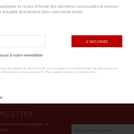
wsletter et restez informé des dernières nouveautés et recevez
e actualité directement dans votre boite email.
DESCRIPTION DU LOT
. Fabrication après guerre, marquage lame Industrielle Lyonnaise, 55 F
S'INSCRIRE
traces d’usage, léger jeu sur la poignée. Dragonne tressée au fil de cot
d’origine.
ous à notre newsletter
ALTERNATIVE:
ique et Libertés du 06/01/1978, vous disposez d'un droit d'accès, de rectification et
x informations vous concernant. Pour exercer ce droit, contactez-nous
UP
WSLETTER
es dernières nouveautés et
mail.