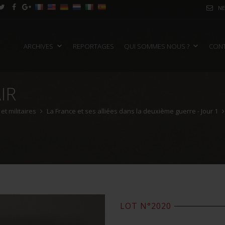
NE
ARCHIVES
REPORTAGES
QUI SOMMES NOUS ?
CON
IR
t militaires
La France et ses alliées dans la deuxième guerre - Jour 1
LOT N°2020