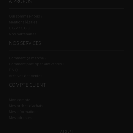
À PROPOS
Qui sommes-nous ?
Mentions légales
C.G.V / C.G.U.
Nos partenaires
NOS SERVICES
Comment ça marche ?
Comment participer aux ventes ?
F.A.Q.
Archives des ventes
COMPTE CLIENT
Mon compte
Mes ordres d’achats
Mes informations
Mes adresses
AIOLFI