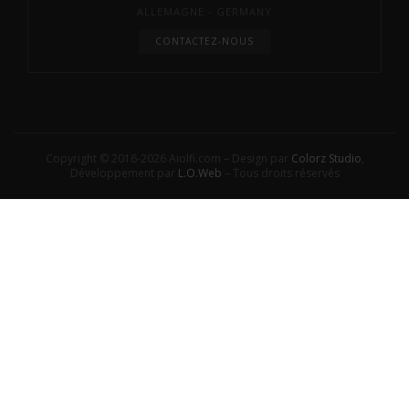
ALLEMAGNE - GERMANY
CONTACTEZ-NOUS
Copyright © 2016-2026 Aiolfi.com – Design par
Colorz Studio
,
Développement par
L.O.Web
– Tous droits réservés