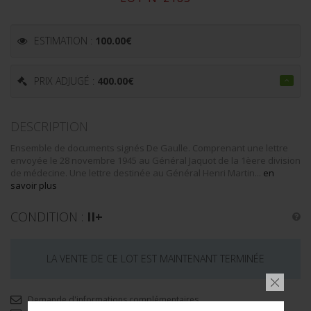
ESTIMATION :
100.00
€
PRIX ADJUGÉ :
400.00
€
DESCRIPTION
Ensemble de documents signés De Gaulle. Comprenant une lettre
envoyée le 28 novembre 1945 au Général Jaquot de la 1èere division
de médecine. Une lettre destinée au Général Henri Martin...
en
savoir plus
CONDITION :
II+
LA VENTE DE CE LOT EST MAINTENANT TERMINÉE
Demande d'informations complémentaires