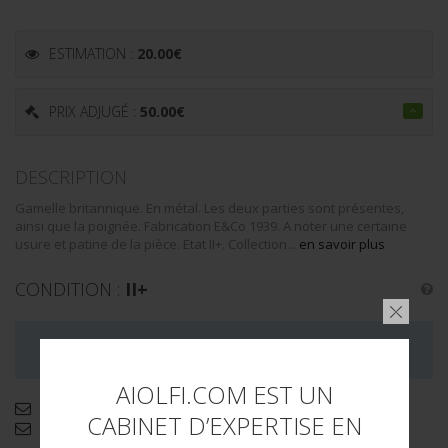
ESTIMATION :
20.00
€
PRIX ADJUGÉ :
50.00
€
DESCRIPTION
Gamelle britannique. En métal. Les deux parties sont présentes,
ainsi que la poignée. Fabrication E&Co 1939. A noter une certaine
usure et patine de la pièce. Etat II+. Collection...
en savoir plus
CONDITION :
II+
LA VENTE DE CE LOT EST MAINTENANT TERMINÉE
AIOLFI.COM EST UN
Demande d'informations complémentaires
CABINET D’EXPERTISE EN
Envoyer par email