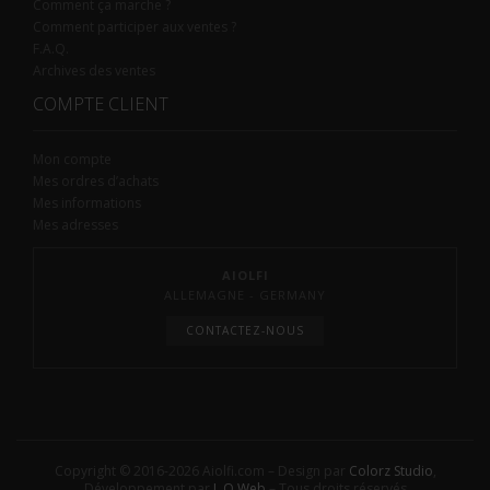
Comment ça marche ?
Comment participer aux ventes ?
F.A.Q.
Archives des ventes
COMPTE CLIENT
Mon compte
Mes ordres d’achats
Mes informations
Mes adresses
AIOLFI
ALLEMAGNE - GERMANY
CONTACTEZ-NOUS
Copyright © 2016-2026 Aiolfi.com – Design par
Colorz Studio
,
Développement par
L.O.Web
– Tous droits réservés