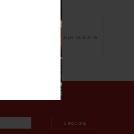
de fermetures sont présentes. Marquages KLE 20 sur le
e et patine de la pièce. Etat II+.
S'INSCRIRE