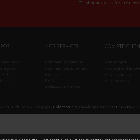
Abonnez-vous à notre newsl
Alternative:
OPOS
NOS SERVICES
COMPTE CLIE
mmes-nous ?
Comment ça marche ?
Mon compte
s légales
Comment participer aux
Mes ordres d’achat
C.G.U.
ventes ?
Mes informations
tenaires
F.A.Q.
Mes adresses
Archives des ventes
-2026 Aiolfi.com – Design par
Colorz Studio
, Développement par
L.O.Web
– Tou
érience sur notre site. Si vous continuez à utiliser ce dernier, nous considérerons q