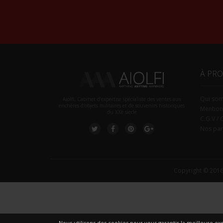
À PR
Qui so
Aiolfi, Cabinet d’expertise spécialiste des ventes aux
enchères d'objets militaires et de souvenirs historiques
Mention
du XXè siecle
C.G.V / 
Nos par
Copyright © 2016
Nous utilisons des cookies pour vous garantir la meilleure exp