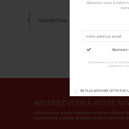
Abonnez-vous à notre ne
notr
DESCRIPTION
Abonnez-v
Conformément à la loi Informat
d'opposition au
NE PLUS AFFICHER CETTE POP-
ABONNEZ-VOUS À NOTRE NE
Abonnez-vous à notre newsletter et restez informé d
recevez notre actualité directement dans votre boite e