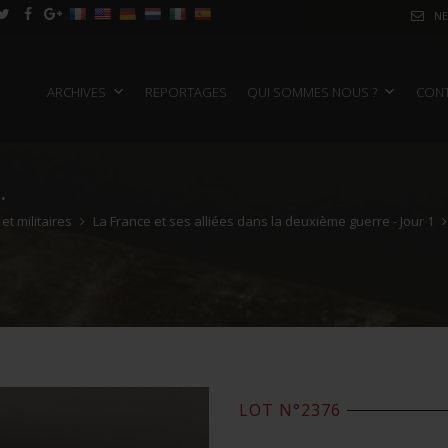
NE
ARCHIVES
REPORTAGES
QUI SOMMES NOUS ?
CON
.
t militaires
La France et ses alliées dans la deuxième guerre - Jour 1
LOT N°2376