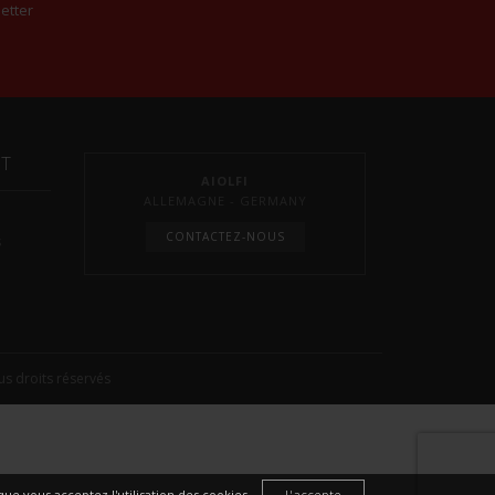
etter
NT
AIOLFI
ALLEMAGNE - GERMANY
CONTACTEZ-NOUS
s
s droits réservés
ue vous acceptez l'utilisation des cookies.
J'accepte