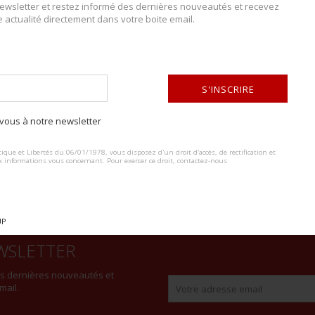
wsletter et restez informé des dernières nouveautés et recevez
e actualité directement dans votre boite email.
DESCRIPTION DU LOT
Caisse britannique. En bois, les poignées de transport et les sangles 
S'INSCRIRE
côté. Contient quelques couteaux et machettes. A noter une certaine usur
ous à notre newsletter
ALTERNATIVE:
ique et Libertés du 06/01/1978, vous disposez d'un droit d'accès, de rectification et
x informations vous concernant. Pour exercer ce droit, contactez-nous
UP
WSLETTER
es dernières nouveautés et
mail.