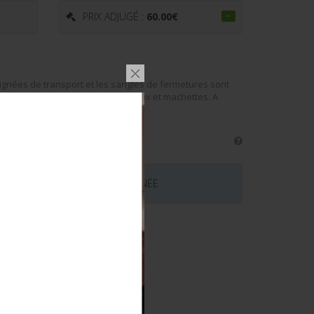
PRIX ADJUGÉ :
60.00
€
oignées de transport et les sangles de fermetures sont
e côté. Contient quelques couteaux et machettes. A
s
 CE LOT EST MAINTENANT TERMINÉE
émentaires