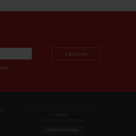
S'INSCRIRE
etter
NT
AIOLFI
ALLEMAGNE - GERMANY
CONTACTEZ-NOUS
s