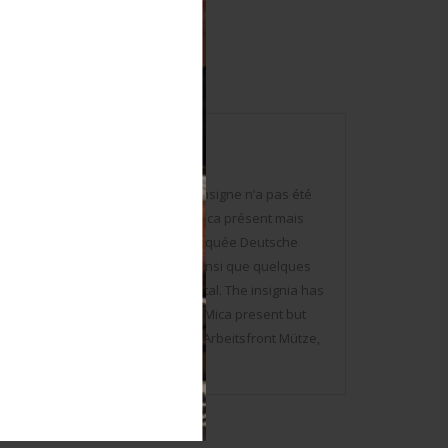
 Insigne tissé bordé de métal. L’insigne n’a pas été
ieur doublé en tissu coton blanc. Mica présent mais
chirures et manques. Etiquette marquée Deutsche
aine usure et patine de la pièce, ainsi que quelques
. Woven insignia bordered with metal. The insignia has
or lined with white cotton fabric. Mica present but
 sections. Label marked Deutsche Arbeitsfront Mütze,
me stains. Condition II+.