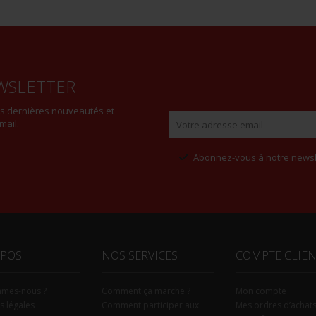
WSLETTER
es dernières nouveautés et
mail.
Abonnez-vous à notre newsl
Alternative:
OPOS
NOS SERVICES
COMPTE CLIE
mmes-nous ?
Comment ça marche ?
Mon compte
s légales
Comment participer aux
Mes ordres d’achat