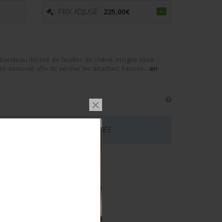
PRIX ADJUGÉ :
225.00
€
 Bandeau décoré de feuilles de chêne. Insigne tissé
té démonté afin de vérifier les attaches. Fausse...
en
 CE LOT EST MAINTENANT TERMINÉE
émentaires