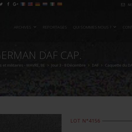
NE
ARCHIVES
REPORTAGES
QUI SOMMES NOUS ?
CON
GERMAN DAF CAP.
et militaires - WAVRE, BE
Jour 3 - 8 Décembre
DAF
Caquette du DA
LOT N°4156