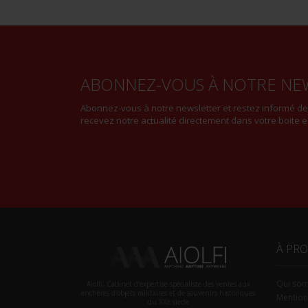
ABONNEZ-VOUS À NOTRE NE
Abonnez-vous à notre newsletter et restez informé d
recevez notre actualité directement dans votre boite e
À PR
Qui so
Aiolfi, Cabinet d’expertise spécialiste des ventes aux
enchères d'objets militaires et de souvenirs historiques
Mention
du XXè siecle