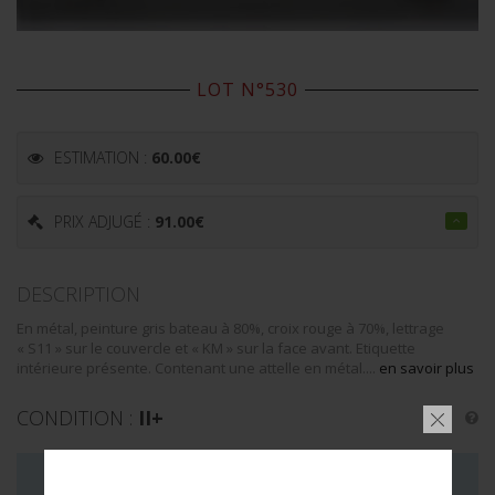
LOT N°530
ESTIMATION :
60.00
€
PRIX ADJUGÉ :
91.00
€
DESCRIPTION
En métal, peinture gris bateau à 80%, croix rouge à 70%, lettrage
« S11 » sur le couvercle et « KM » sur la face avant. Etiquette
intérieure présente. Contenant une attelle en métal....
en savoir plus
CONDITION :
II+
LA VENTE DE CE LOT EST MAINTENANT TERMINÉE