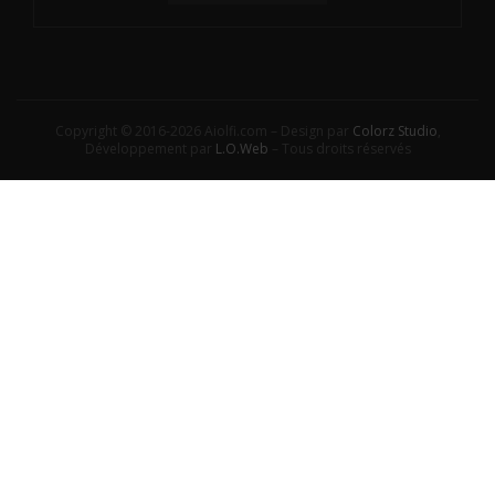
Copyright © 2016-2026 Aiolfi.com – Design par
Colorz Studio
,
Développement par
L.O.Web
– Tous droits réservés