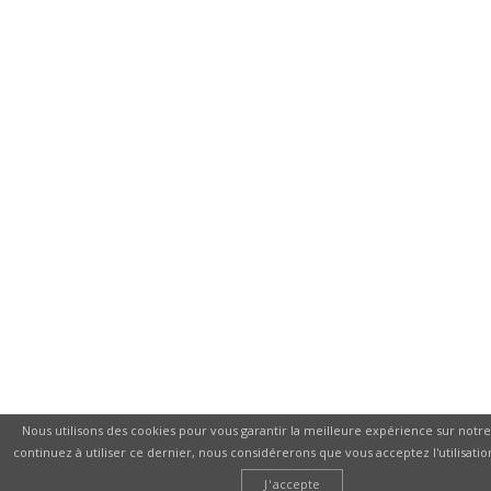
Nous utilisons des cookies pour vous garantir la meilleure expérience sur notre 
continuez à utiliser ce dernier, nous considérerons que vous acceptez l'utilisatio
J'accepte