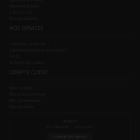
Mentions légales
C.G.V / C.G.U.
Nos partenaires
NOS SERVICES
Comment ça marche ?
Comment participer aux ventes ?
F.A.Q.
Archives des ventes
COMPTE CLIENT
Mon compte
Mes ordres d’achats
Mes informations
Mes adresses
AIOLFI
ALLEMAGNE - GERMANY
CONTACTEZ-NOUS