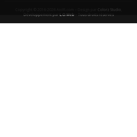
Copyright © 2016-2026 Aiolfi.com – Design par
Colorz Studio
,
Développement par
L.O.Web
– Tous droits réservés