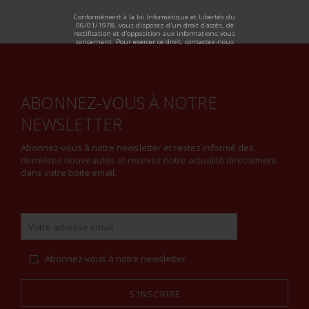
ALTERNATIVE:
Conformément à la loi Informatique et Libertés du
06/01/1978, vous disposez d'un droit d'accès, de
rectification et d'opposition aux informations vous
concernant. Pour exercer ce droit, contactez-nous
ABONNEZ-VOUS À NOTRE
NEWSLETTER
Abonnez-vous à notre newsletter et restez informé des
dernières nouveautés et recevez notre actualité directement
dans votre boite email.
Abonnez-vous à notre newsletter
S'INSCRIRE