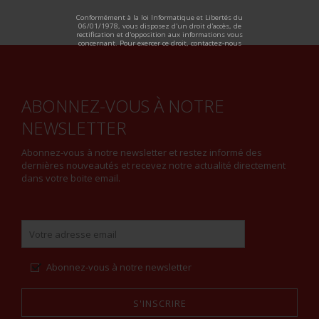
ALTERNATIVE:
Conformément à la loi Informatique et Libertés du
06/01/1978, vous disposez d'un droit d'accès, de
rectification et d'opposition aux informations vous
concernant. Pour exercer ce droit, contactez-nous
ABONNEZ-VOUS À NOTRE
NEWSLETTER
Abonnez-vous à notre newsletter et restez informé des
dernières nouveautés et recevez notre actualité directement
dans votre boite email.
Abonnez-vous à notre newsletter
S'INSCRIRE