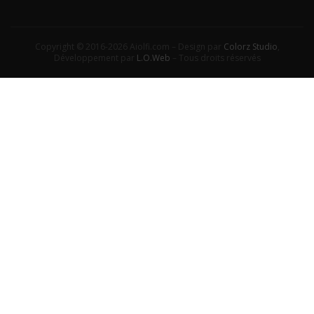
Copyright © 2016-2026 Aiolfi.com – Design par
Colorz Studio
,
Développement par
L.O.Web
– Tous droits réservés