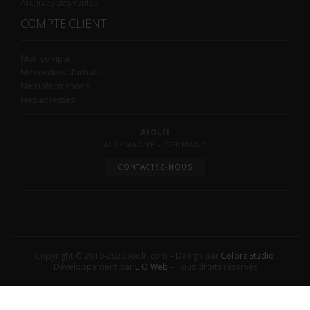
Archives des ventes
COMPTE CLIENT
Mon compte
Mes ordres d’achats
Mes informations
Mes adresses
AIOLFI
ALLEMAGNE - GERMANY
CONTACTEZ-NOUS
Copyright © 2016-2026 Aiolfi.com – Design par
Colorz Studio
,
Développement par
L.O.Web
– Tous droits réservés