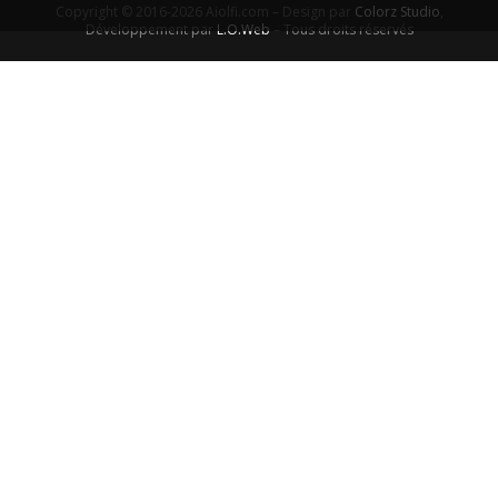
Copyright © 2016-2026 Aiolfi.com – Design par
Colorz Studio
,
Développement par
L.O.Web
– Tous droits réservés