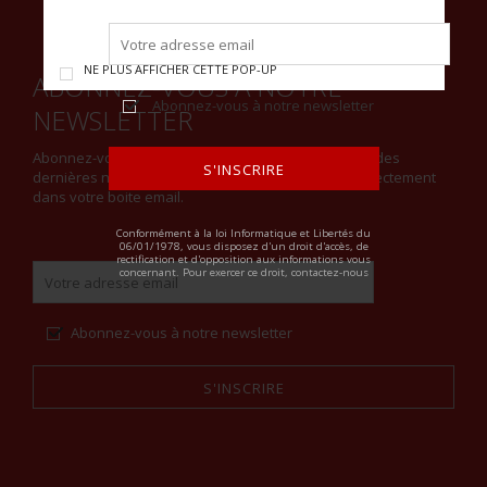
NE PLUS AFFICHER CETTE POP-UP
ABONNEZ-VOUS À NOTRE
Abonnez-vous à notre newsletter
NEWSLETTER
Abonnez-vous à notre newsletter et restez informé des
S'INSCRIRE
dernières nouveautés et recevez notre actualité directement
dans votre boite email.
ALTERNATIVE:
Conformément à la loi Informatique et Libertés du
06/01/1978, vous disposez d'un droit d'accès, de
rectification et d'opposition aux informations vous
concernant. Pour exercer ce droit, contactez-nous
Abonnez-vous à notre newsletter
S'INSCRIRE
Alternative: