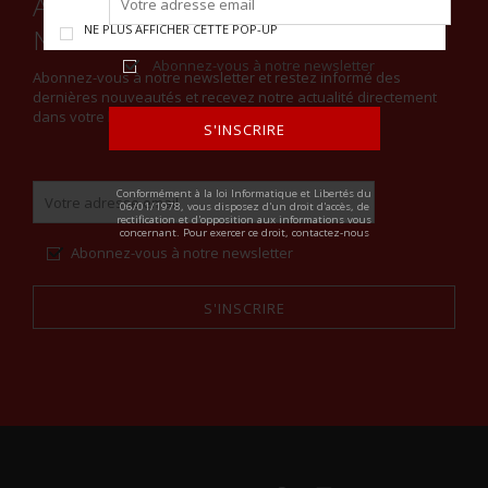
ABONNEZ-VOUS À NOTRE
NE PLUS AFFICHER CETTE POP-UP
NEWSLETTER
Abonnez-vous à notre newsletter
Abonnez-vous à notre newsletter et restez informé des
dernières nouveautés et recevez notre actualité directement
dans votre boite email.
S'INSCRIRE
ALTERNATIVE:
Conformément à la loi Informatique et Libertés du
06/01/1978, vous disposez d'un droit d'accès, de
rectification et d'opposition aux informations vous
concernant. Pour exercer ce droit, contactez-nous
Abonnez-vous à notre newsletter
S'INSCRIRE
Alternative: