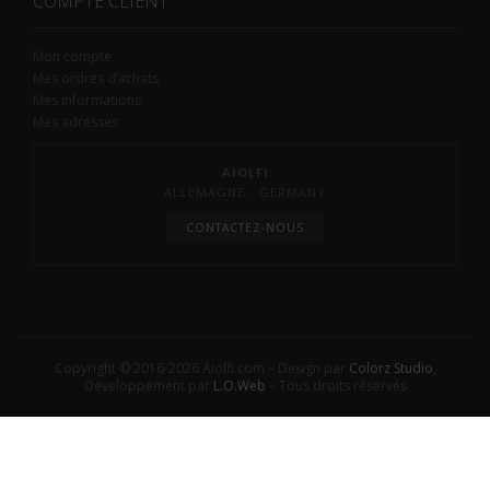
COMPTE CLIENT
Mon compte
Mes ordres d’achats
Mes informations
Mes adresses
AIOLFI
ALLEMAGNE - GERMANY
CONTACTEZ-NOUS
Copyright © 2016-2026 Aiolfi.com – Design par
Colorz Studio
,
Développement par
L.O.Web
– Tous droits réservés