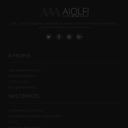
Aiolfi, Cabinet d’expertise spécialiste des ventes aux enchères d'objets militaires et
de souvenirs historiques du XXè siecle
À PROPOS
Qui sommes-nous ?
Mentions légales
C.G.V / C.G.U.
Nos partenaires
NOS SERVICES
Comment ça marche ?
Comment participer aux ventes ?
F.A.Q.
Archives des ventes