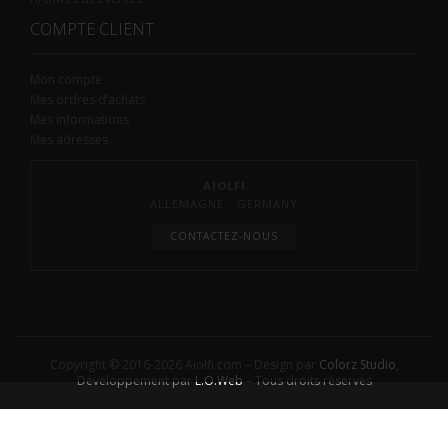
COMPTE CLIENT
Mon compte
Mes ordres d’achats
Mes informations
Mes adresses
AIOLFI
ALLEMAGNE - GERMANY
CONTACTEZ-NOUS
Copyright © 2016-2026 Aiolfi.com – Design par
Colorz Studio
,
Développement par
L.O.Web
– Tous droits réservés