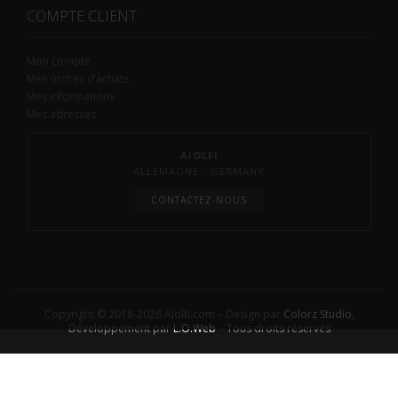
COMPTE CLIENT
Mon compte
Mes ordres d’achats
Mes informations
Mes adresses
AIOLFI
ALLEMAGNE - GERMANY
CONTACTEZ-NOUS
Copyright © 2016-2026 Aiolfi.com – Design par
Colorz Studio
,
Développement par
L.O.Web
– Tous droits réservés