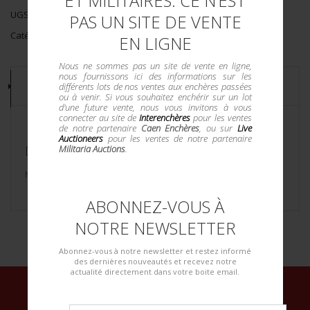
ET MILITAIRES. CE N’EST
UGS :
13260/0220
PAS UN SITE DE VENTE
Catégorie :
Aviation 14-18
EN LIGNE
Nous ne sommes pas un site de vente en ligne,
nous fournissons ici des informations sur les
DESCRIPTION
différents lots de nos ventes aux enchères passées
ou à venir. Si vous souhaitez enchérir sur un lot
d'une future vente, nous vous invitons à vous
connecter au site de
Interenchères
pour les ventes
de notre partenaire
Caen Enchères
, ou sur
Live
Auctioneers
pour les ventes de notre partenaire
DESCRIPTION DU LOT
Militaria Auctions
.
Mle 1890 en très bel état
ABONNEZ-VOUS À
NOTRE NEWSLETTER
Abonnez-vous à notre newsletter et restez informé
des dernières nouveautés et recevez notre
actualité directement dans votre boite email.