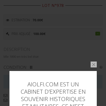
LOT N°978
ESTIMATION :
70.00
€
PRIX ADJUGÉ :
100.00
€
DESCRIPTION
Mle 1890 en très bel état
CONDITION :
II
LA VENTE DE CE LOT EST MAINTENANT TERMINÉE
AIOLFI.COM EST UN
CABINET D’EXPERTISE EN
Demande d'informations complémentaires
SOUVENIR HISTORIQUES
Envoyer par email