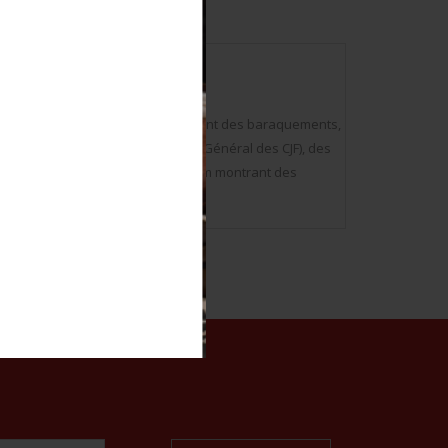
mats (de 4,5x6cm à 18x24cm) montrant des baraquements,
e la Porte du Theil, Commissaire Général des CJF), des
dernes de formats 9x15cm à 13x18cm montrant des
rs groupes.