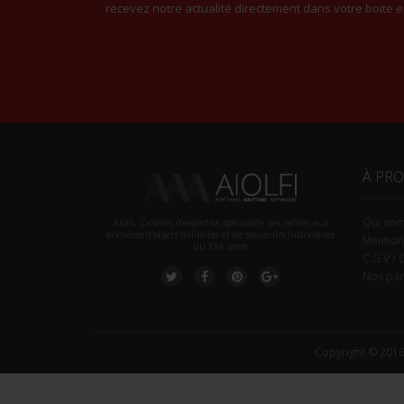
recevez notre actualité directement dans votre boite e
À PR
Qui so
Aiolfi, Cabinet d’expertise spécialiste des ventes aux
enchères d'objets militaires et de souvenirs historiques
Mention
du XXè siecle
C.G.V / 
Nos par
Copyright © 2016