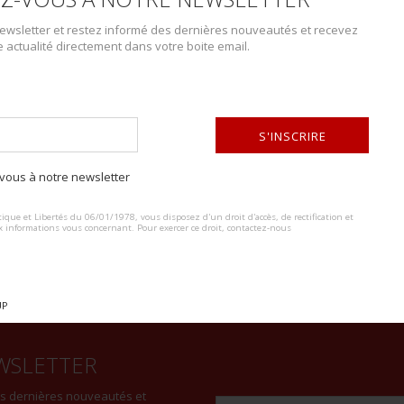
wsletter et restez informé des dernières nouveautés et recevez
e actualité directement dans votre boite email.
DESCRIPTION DU LOT
Chantiers de jeunesse. dont 38 en tirages d’époque de différents for
divers groupes de jeunes ou personnalités (plusieurs avec le Général d
S'INSCRIRE
défilés, etc… et également 17 photos d’époque mais en retirages mo
ous à notre newsletter
défilés, notamment en AFN et à Paris près de l’Arc de Triomphe, et dive
ALTERNATIVE:
ique et Libertés du 06/01/1978, vous disposez d'un droit d'accès, de rectification et
x informations vous concernant. Pour exercer ce droit, contactez-nous
UP
WSLETTER
es dernières nouveautés et