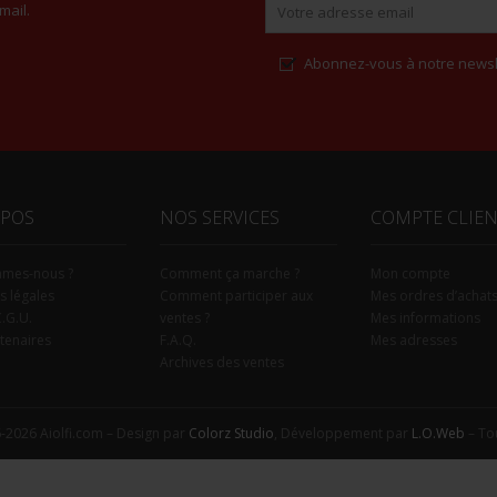
mail.
Abonnez-vous à notre newsl
Alternative:
OPOS
NOS SERVICES
COMPTE CLIE
mmes-nous ?
Comment ça marche ?
Mon compte
s légales
Comment participer aux
Mes ordres d’achat
C.G.U.
ventes ?
Mes informations
tenaires
F.A.Q.
Mes adresses
Archives des ventes
-2026 Aiolfi.com – Design par
Colorz Studio
, Développement par
L.O.Web
– Tou