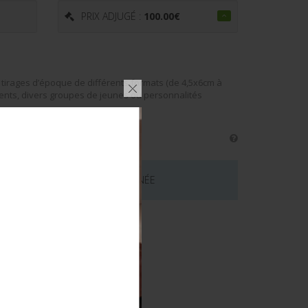
PRIX ADJUGÉ :
100.00
€
 tirages d’époque de différents formats (de 4,5x6cm à
nts, divers groupes de jeunes ou personnalités
 CE LOT EST MAINTENANT TERMINÉE
émentaires