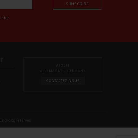
S'INSCRIRE
etter
NT
AIOLFI
ALLEMAGNE - GERMANY
CONTACTEZ-NOUS
s
s droits réservés