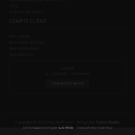
F.A.Q.
Archives des ventes
COMPTE CLIENT
Mon compte
Mes ordres d’achats
Mes informations
Mes adresses
AIOLFI
ALLEMAGNE - GERMANY
CONTACTEZ-NOUS
Copyright © 2016-2026 Aiolfi.com – Design par
Colorz Studio
,
Développement par
L.O.Web
– Tous droits réservés