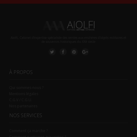
Aiolfi, Cabinet d’expertise spécialiste des ventes aux enchères d'objets militaires et
de souvenirs historiques du XXè siecle
À PROPOS
Qui sommes-nous ?
Mentions légales
C.G.V / C.G.U.
Nos partenaires
NOS SERVICES
Comment ça marche ?
Comment participer aux ventes ?