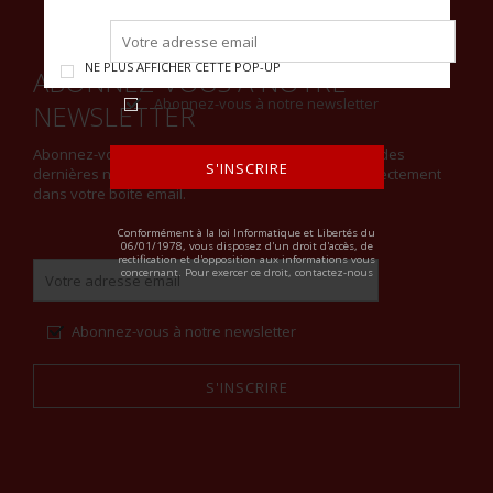
NE PLUS AFFICHER CETTE POP-UP
ABONNEZ-VOUS À NOTRE
Abonnez-vous à notre newsletter
NEWSLETTER
Abonnez-vous à notre newsletter et restez informé des
S'INSCRIRE
dernières nouveautés et recevez notre actualité directement
dans votre boite email.
ALTERNATIVE:
Conformément à la loi Informatique et Libertés du
06/01/1978, vous disposez d'un droit d'accès, de
rectification et d'opposition aux informations vous
concernant. Pour exercer ce droit, contactez-nous
Abonnez-vous à notre newsletter
S'INSCRIRE
Alternative: