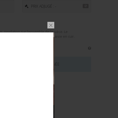
PRIX ADJUGÉ : -
is, oxydation sur l’ensemble de la pièce. Le
garanti. On y joint un holster fantaisie en cuir.
 CE LOT EST MAINTENANT TERMINÉE
émentaires