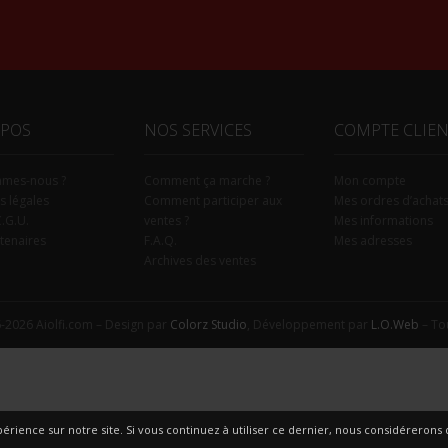
Alternative:
OPOS
NOS SERVICES
COMPTE CLIE
mmes-nous ?
Comment ça marche ?
Mon compte
s légales
Comment participer aux
Mes ordres d’achat
C.G.U.
ventes ?
Mes informations
tenaires
F.A.Q.
Mes adresses
Archives des ventes
-2026 Aiolfi.com – Design par
Colorz Studio
, Développement par
L.O.Web
– Tou
érience sur notre site. Si vous continuez à utiliser ce dernier, nous considérerons q