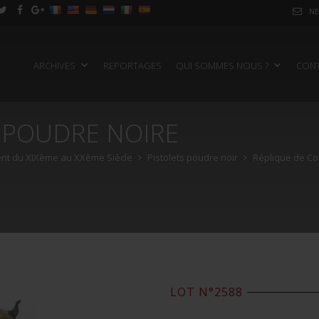
NE
ARCHIVES
REPORTAGES
QUI SOMMES NOUS ?
CON
À POUDRE NOIRE
t du XIXème au XXème Siècle
Pistolets poudre noir
Réplique de Col
LOT N°2588