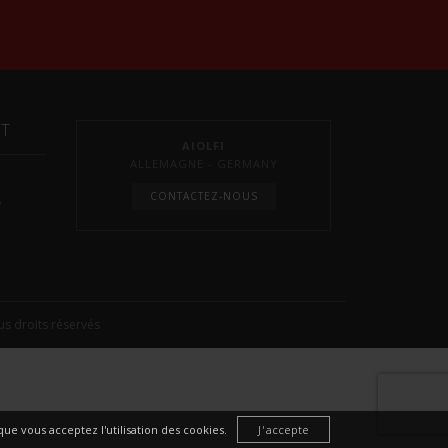
NT
AIOLFI
ALLEMAGNE - GERMANY
CONTACTEZ-NOUS
s
s droits réservés
ue vous acceptez l'utilisation des cookies.
J'accepte