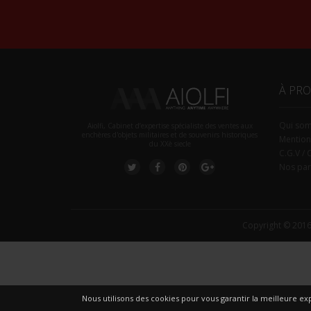
À PR
Qui so
Aiolfi, Cabinet d’expertise spécialiste des ventes aux
enchères d'objets militaires et de souvenirs historiques
Mention
du XXè siecle
C.G.V / 
Nos par
Copyright © 2016
Nous utilisons des cookies pour vous garantir la meilleure exp