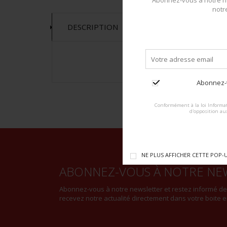
Abonnez-vous à notre ne
notr
DESCRIPTION
Abonnez-v
Conformément à la loi Informat
d'opposition au
NE PLUS AFFICHER CETTE POP-
ABONNEZ-VOUS À NOTRE NE
Abonnez-vous à notre newsletter et restez informé d
recevez notre actualité directement dans votre boite e