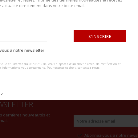
wsletter et restez informé des dernières nouveautés et recevez
e actualité directement dans votre boite email.
DESCRIPTION DU LOT
Fabrication italienne, crosse en bois, oxydation sur l’ensemble de la pi
S'INSCRIRE
joint un holster fantaisie en cuir.
ous à notre newsletter
ALTERNATIVE:
ique et Libertés du 06/01/1978, vous disposez d'un droit d'accès, de rectification et
x informations vous concernant. Pour exercer ce droit, contactez-nous
UP
WSLETTER
es dernières nouveautés et
mail.
Abonnez-vous à notre newsl