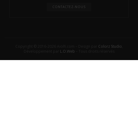
CONTACTEZ-NOUS
Copyright © 2016-2026 Aiolfi.com – Design par
Colorz Studio
,
Développement par
L.O.Web
– Tous droits réservés