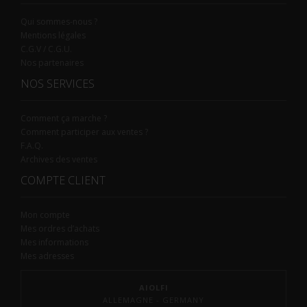
Qui sommes-nous ?
Mentions légales
C.G.V / C.G.U.
Nos partenaires
NOS SERVICES
Comment ça marche ?
Comment participer aux ventes ?
F.A.Q.
Archives des ventes
COMPTE CLIENT
Mon compte
Mes ordres d’achats
Mes informations
Mes adresses
AIOLFI
ALLEMAGNE - GERMANY