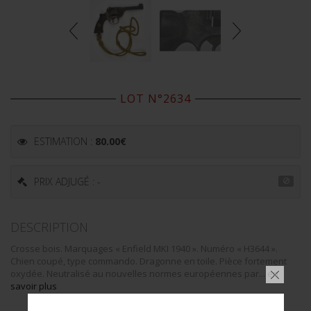
LOT N°2634
ESTIMATION :
80.00
€
PRIX ADJUGÉ : -
DESCRIPTION
Crosse bois. Marquages « Enfield MKI 1940 ». Numéro « H3644 ».
Chien coupé, type commando. Dragonne en toile. Pièce fortement
oxydée. Neutralisé au nouvelles normes européennes par...
en
savoir plus