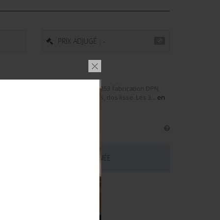
PRIX ADJUGÉ : -
.Métra&déposé&guilloché, du TD 253 fabrication DPN
 du TD503 fabrication DP2 boléros, dos lisse. Les 3...
en
 CE LOT EST MAINTENANT TERMINÉE
émentaires