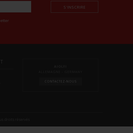
S'INSCRIRE
etter
NT
AIOLFI
ALLEMAGNE - GERMANY
CONTACTEZ-NOUS
s
s droits réservés