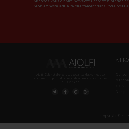
Abonnez-vous à notre newsletter et restez informé d
recevez notre actualité directement dans votre boite e
À PR
Qui so
Aiolfi, Cabinet d’expertise spécialiste des ventes aux
enchères d'objets militaires et de souvenirs historiques
Mention
du XXè siecle
C.G.V / 
Nos par
Copyright © 2016