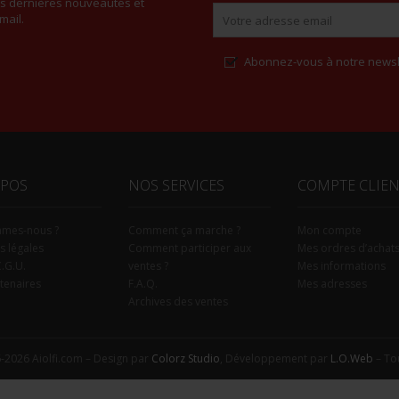
es dernières nouveautés et
mail.
Abonnez-vous à notre newsl
Alternative:
OPOS
NOS SERVICES
COMPTE CLIE
mmes-nous ?
Comment ça marche ?
Mon compte
s légales
Comment participer aux
Mes ordres d’achat
C.G.U.
ventes ?
Mes informations
tenaires
F.A.Q.
Mes adresses
Archives des ventes
-2026 Aiolfi.com – Design par
Colorz Studio
, Développement par
L.O.Web
– Tou