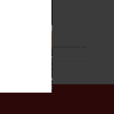
fabrication DPN Métra&déposé, 2 boléros dos lisse, du