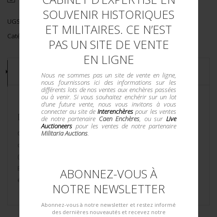
SOUVENIR HISTORIQUES
UGS :
12593/38
ET MILITAIRES. CE N’EST
Catégorie :
Insignes Français
PAS UN SITE DE VENTE
EN LIGNE
DESCRIPTION
Nous ne sommes pas un site de vente en ligne,
nous fournissons ici des informations sur les
différents lots de nos ventes aux enchères passées
ou à venir. Si vous souhaitez enchérir sur un lot
d'une future vente, nous vous invitons à vous
connecter au site de
Interenchères
pour les ventes
DESCRIPTION DU LOT
de notre partenaire
Caen Enchères
, ou sur
Live
Auctioneers
pour les ventes de notre partenaire
Militaria Auctions
.
Composé du Train des 1er Régiment Automobile (Bretagne),
du 2ème Régiment et du 5ème Régiment Automobile
(Normandie). Les trois sont émaillés, fabrication Arthus-
Bertrand Editeur Paris plus poinçons sur boléros. Un petit
ABONNEZ-VOUS À
éclat de surface sur une pièce.
NOTRE NEWSLETTER
Abonnez-vous à notre newsletter et restez informé
des dernières nouveautés et recevez notre