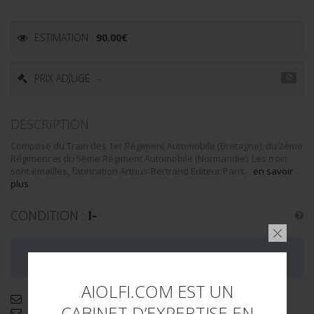
ESTIMATION :
90.00
€
PRIX ADJUGÉ : -
DESCRIPTION
Composé du Train des 1er Régiment Automobile (Bretagne), du 2ème
Régiment et du 5ème Régiment Automobile (Normandie). Les trois
sont émaillés, fabrication Arthus-Bertrand Editeur Paris...
en savoir
plus
CONDITION :
I-
LA VENTE DE CE LOT EST MAINTENANT TERMINÉE
AIOLFI.COM EST UN
Demande d'informations complémentaires
CABINET D’EXPERTISE EN
Envoyer par email