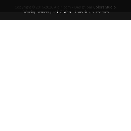
Copyright © 2016-2026 Aiolfi.com – Design par
Colorz Studio
,
Développement par
L.O.Web
– Tous droits réservés