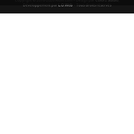
Copyright © 2016-2026 Aiolfi.com – Design par
Colorz Studio
,
Développement par
L.O.Web
– Tous droits réservés