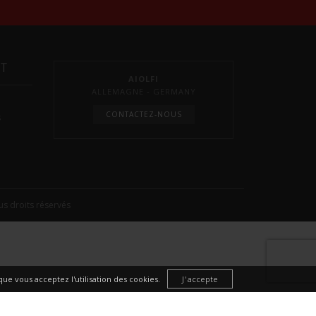
NT
AIOLFI
ALLEMAGNE - GERMANY
CONTACTEZ-NOUS
s
s droits réservés
ue vous acceptez l'utilisation des cookies.
J'accepte