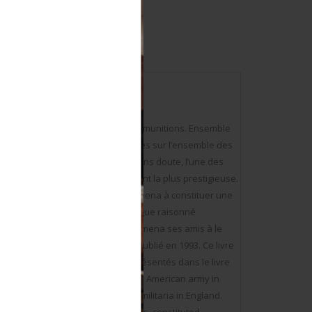
que
retelles larges, deux pochettes à munitions. Ensemble
. A noter quelques marques d’usures sur l’ensemble des
aps x 2, ammunition bags x2. C’est sans doute, l’une des
urope. C’est, sans doute, également la plus prestigieuse.
ia en Angleterre. Cette passion l’amena à constituer une
nstituèrent avant l’heure un catalogue raisonné
rique. L’importance de ce fonds amena ses amis à le
sujet intitulé From Doughboy to GI publié en 1993. Ce livre
e entier. La plupart des objets présentés dans le livre
portant collections of material of the American army in
when he bought his first piece of militaria in England.