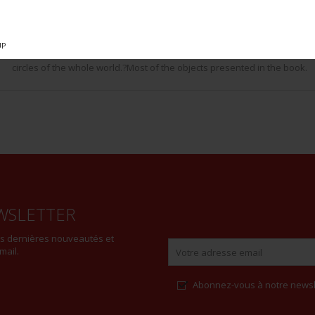
This passion brought him to establish a considerable collection most of
prematurely a practically complete reasoned catalog of the equipment 
importance of this collection brought his friends to convince him to write
UP
entitled subject From Doughboy to GI published in 1993. This book be
circles of the whole world.?Most of the objects presented in the book.
WSLETTER
es dernières nouveautés et
mail.
Abonnez-vous à notre newsl
Alternative: