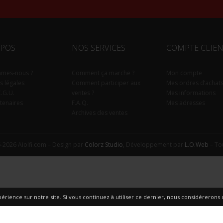
OPOS
NOS SERVICES
COMPTE CLIE
mmes-nous ?
Comment ça marche ?
Mon compte
s légales
Comment participer aux
Mes ordres d’achat
C.G.U.
ventes ?
Mes informations
tenaires
F.A.Q.
Mes adresses
Archives des ventes
-2026 Aiolfi.com – Design par
Colorz Studio
, Développement par
L.O.Web
– Tou
érience sur notre site. Si vous continuez à utiliser ce dernier, nous considérerons q