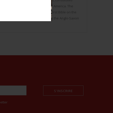
 which of the objects, new of stocks, constituted
of the army of the United States of America. The
 a book on the subject. It was the first Bible on the
came the reference on the theme for the Anglo-Saxon
S'INSCRIRE
etter