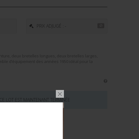
PRIX ADJUGÉ : -
ure, deux bretelles longues, deux bretelles larges,
mble d’équipement des années 1950 idéal pour la
 CE LOT EST MAINTENANT TERMINÉE
émentaires