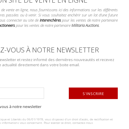
Catégorie :
Military Police Britanni
e vente en ligne, nous fournissons ici des informations sur les différents
res passées ou à venir. Si vous souhaitez enchérir sur un lot d'une future
vous connecter au site de
Interenchères
pour les ventes de notre partenaire
uctioneers
pour les ventes de notre partenaire
Militaria Auctions
.
DESCRIPTION DU LOT
Z-VOUS À NOTRE NEWSLETTER
Comprenant une sacoche, une ceinture, deux bretelles longues, deux b
wsletter et restez informé des dernières nouveautés et recevez
d’équipement des années 1950 idéal pour la reconstitution historique
e actualité directement dans votre boite email.
pièces. All 8 pieces 1950’s, small pack, waist belt, long straps x 2, L Str
collections les plus importantes de matériel de l’armée américaine en E
Kenneth Lewis avait 8 ans lorsqu’il acheta sa première pièce de militar
considérable collection dont la plupart des objets, neufs de stocks, co
S'INSCRIRE
pratiquement complet de l’équipement de l’armée des États-Unis d’Amé
convaincre d’écrire un livre sur le sujet. Ce fut la première bible sur le 
ous à notre newsletter
devint la référence sur le thème pour les milieux anglo-saxons du mond
ALTERNATIVE:
feront d’ailleurs partie de la vente. It is, doubtless, one of the most im
ique et Libertés du 06/01/1978, vous disposez d'un droit d'accès, de rectification et
Europe. It is also the most prestigious. ? Kenneth Lewis was 8 years old 
x informations vous concernant. Pour exercer ce droit, contactez-nous