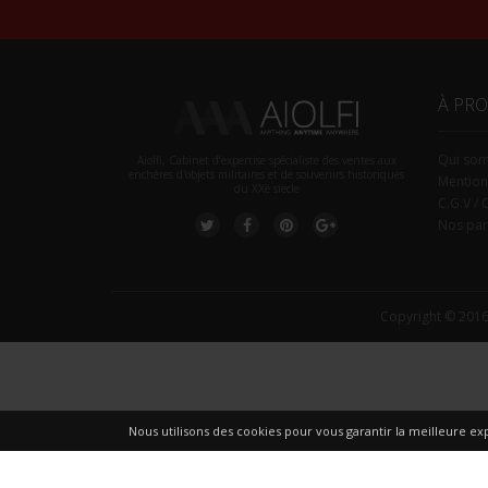
À PR
Qui so
Aiolfi, Cabinet d’expertise spécialiste des ventes aux
enchères d'objets militaires et de souvenirs historiques
Mention
du XXè siecle
C.G.V / 
Nos par
Copyright © 2016
Nous utilisons des cookies pour vous garantir la meilleure exp