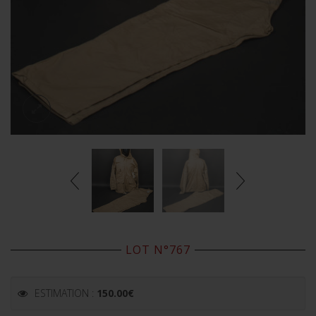
LOT N°767
ESTIMATION :
150.00
€