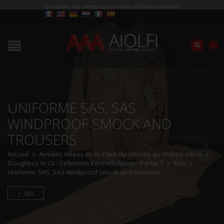
Spécialiste des ventes aux enchères d'objets militaires
UNIFORME SAS. SAS
WINDPROOF SMOCK AND
TROUSERS
Accueil
Armées Alliées et de l'Axe du XIXème au XXème siècle
Doughboy to GI - Collection Kenneth Lewis - Partie 1
SAS
Uniforme SAS. SAS windproof smock and trousers
SAS