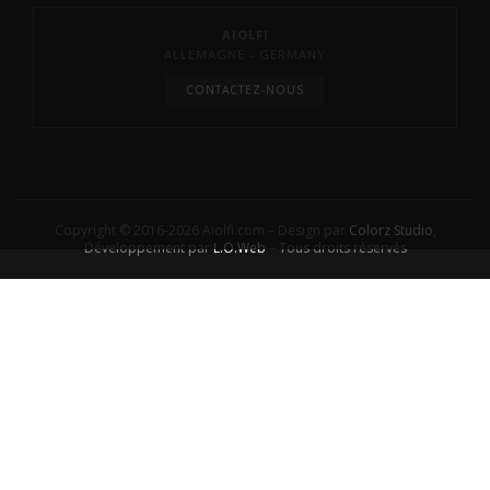
AIOLFI
ALLEMAGNE - GERMANY
CONTACTEZ-NOUS
Copyright © 2016-2026 Aiolfi.com – Design par
Colorz Studio
,
Développement par
L.O.Web
– Tous droits réservés