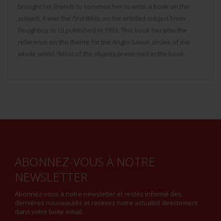
brought his friends to convince him to write a book on the
subject. It was the first Bible on the entitled subject From
Doughboy to GI published in 1993. This book became the
reference on the theme for the Anglo-Saxon circles of the
whole world.?Most of the objects presented in the book.
ABONNEZ-VOUS À NOTRE
NEWSLETTER
Abonnez-vous à notre newsletter et restez informé des
dernières nouveautés et recevez notre actualité directement
dans votre boite email.