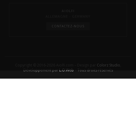
AIOLFI
ALLEMAGNE - GERMANY
CONTACTEZ-NOUS
Copyright © 2016-2026 Aiolfi.com – Design par
Colorz Studio
,
Développement par
L.O.Web
– Tous droits réservés