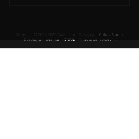
Copyright © 2016-2026 Aiolfi.com – Design par
Colorz Studio
,
Développement par
L.O.Web
– Tous droits réservés