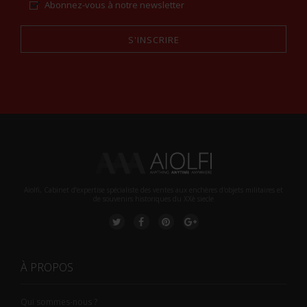
Abonnez-vous à notre newsletter
S'INSCRIRE
Alternative:
Aiolfi, Cabinet d’expertise spécialiste des ventes aux enchères d'objets militaires et
de souvenirs historiques du XXè siecle
À PROPOS
Qui sommes-nous ?