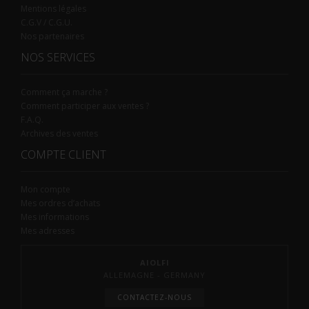
Mentions légales
C.G.V / C.G.U.
Nos partenaires
NOS SERVICES
Comment ça marche ?
Comment participer aux ventes ?
F.A.Q.
Archives des ventes
COMPTE CLIENT
Mon compte
Mes ordres d’achats
Mes informations
Mes adresses
AIOLFI
ALLEMAGNE - GERMANY
CONTACTEZ-NOUS