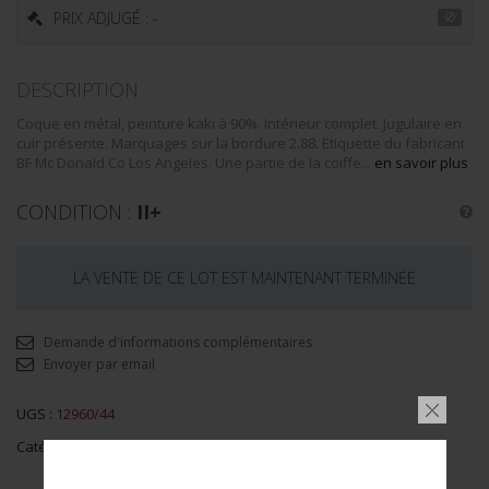
PRIX ADJUGÉ : -
DESCRIPTION
Coque en métal, peinture kaki à 90%. Intérieur complet. Jugulaire en
cuir présente. Marquages sur la bordure 2.88. Etiquette du fabricant
BF Mc Donald Co Los Angeles. Une partie de la coiffe...
en savoir plus
CONDITION :
II+
LA VENTE DE CE LOT EST MAINTENANT TERMINÉE
Demande d'informations complémentaires
Envoyer par email
UGS :
12960/44
Catégorie :
Population Civile