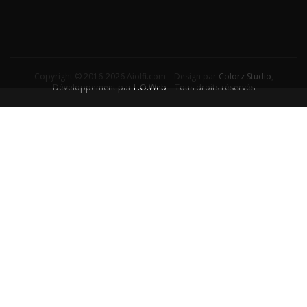
Copyright © 2016-2026 Aiolfi.com – Design par
Colorz Studio
,
Développement par
L.O.Web
– Tous droits réservés