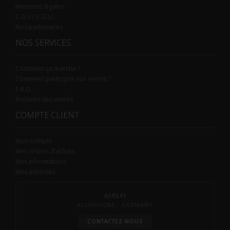
Mentions légales
C.G.V / C.G.U.
Nos partenaires
NOS SERVICES
Comment ça marche ?
Comment participer aux ventes ?
F.A.Q.
Archives des ventes
COMPTE CLIENT
Mon compte
Mes ordres d’achats
Mes informations
Mes adresses
AIOLFI
ALLEMAGNE - GERMANY
CONTACTEZ-NOUS