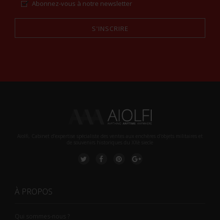
Abonnez-vous à notre newsletter
S'INSCRIRE
Alternative:
Aiolfi, Cabinet d’expertise spécialiste des ventes aux enchères d'objets militaires et
de souvenirs historiques du XXè siecle
À PROPOS
Qui sommes-nous ?