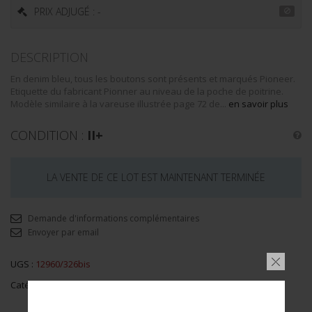
PRIX ADJUGÉ : -
DESCRIPTION
En denim bleu, tous les boutons sont présents et marqués Pioneer.
Etiquette du fabricant Pionner au niveau de la poche de poitrine.
Modèle similaire à la vareuse illustrée page 72 de...
en savoir plus
CONDITION :
II+
LA VENTE DE CE LOT EST MAINTENANT TERMINÉE
Demande d'informations complémentaires
Envoyer par email
UGS :
12960/326bis
Catégorie :
Population Civile