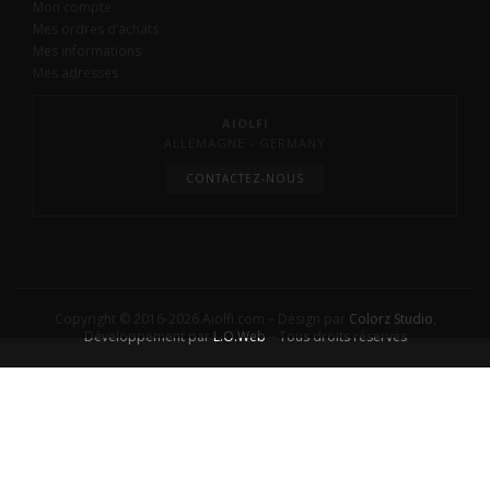
Mon compte
Mes ordres d’achats
Mes informations
Mes adresses
AIOLFI
ALLEMAGNE - GERMANY
CONTACTEZ-NOUS
Copyright © 2016-2026 Aiolfi.com – Design par
Colorz Studio
,
Développement par
L.O.Web
– Tous droits réservés