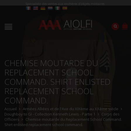
Spécialiste des ventes aux enchères d'objets militaires
CHEMISE MOUTARDE DU
REPLACEMENT SCHOOL
COMMAND. SHIRT ENLISTED
REPLACEMENT SCHOOL
COMMAND.
Accueil
Armées Alliées et de l'Axe du XIXème au XXème siècle
Doughboy to GI - Collection Kenneth Lewis - Partie 1
Corps des
Officiers
Chemise moutarde du Replacement School Command.
Shirt enlisted replacement school command.