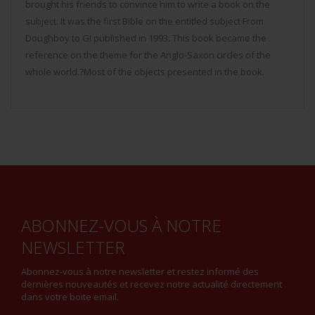
brought his friends to convince him to write a book on the
subject. It was the first Bible on the entitled subject From
Doughboy to GI published in 1993. This book became the
reference on the theme for the Anglo-Saxon circles of the
whole world.?Most of the objects presented in the book.
ABONNEZ-VOUS À NOTRE
NEWSLETTER
Abonnez-vous à notre newsletter et restez informé des
dernières nouveautés et recevez notre actualité directement
dans votre boite email.