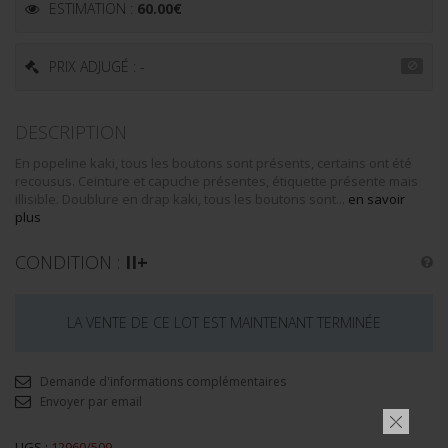
ESTIMATION :
60.00
€
PRIX ADJUGÉ : -
DESCRIPTION
En popeline kaki, tous les boutons sont présents, certains ont été
recousus. Ceinture et capuche présentes, étiquette présente mais
illisible. Doublure en drap kaki, tous les boutons sont...
en savoir
plus
CONDITION :
II+
LA VENTE DE CE LOT EST MAINTENANT TERMINÉE
Demande d'informations complémentaires
Envoyer par email
UGS :
12960/509