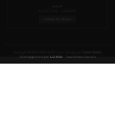
AIOLFI
ALLEMAGNE - GERMANY
CONTACTEZ-NOUS
Copyright © 2016-2026 Aiolfi.com – Design par
Colorz Studio
,
Développement par
L.O.Web
– Tous droits réservés