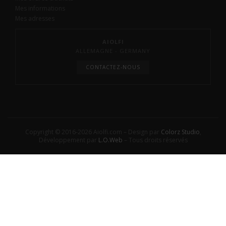
Mes informations
Mes adresses
AIOLFI
ALLEMAGNE - GERMANY
CONTACTEZ-NOUS
Copyright © 2016-2026 Aiolfi.com – Design par
Colorz Studio
,
Développement par
L.O.Web
– Tous droits réservés