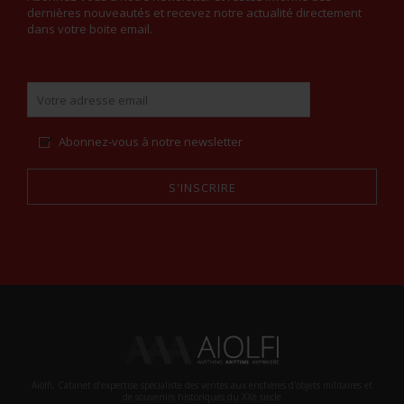
dernières nouveautés et recevez notre actualité directement
dans votre boite email.
Abonnez-vous à notre newsletter
S'INSCRIRE
Alternative:
Aiolfi, Cabinet d’expertise spécialiste des ventes aux enchères d'objets militaires et
de souvenirs historiques du XXè siecle