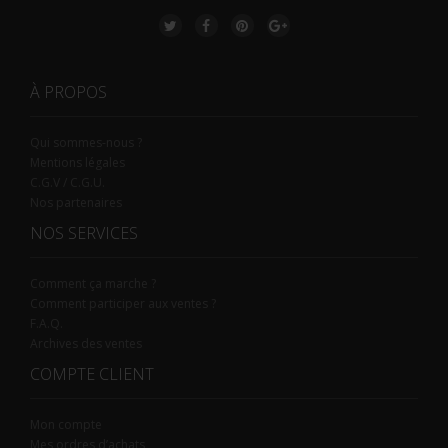
À PROPOS
Qui sommes-nous ?
Mentions légales
C.G.V / C.G.U.
Nos partenaires
NOS SERVICES
Comment ça marche ?
Comment participer aux ventes ?
F.A.Q.
Archives des ventes
COMPTE CLIENT
Mon compte
Mes ordres d’achats