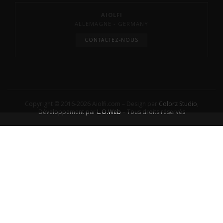
AIOLFI
ALLEMAGNE - GERMANY
CONTACTEZ-NOUS
Copyright © 2016-2026 Aiolfi.com – Design par
Colorz Studio
,
Développement par
L.O.Web
– Tous droits réservés