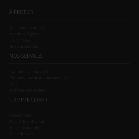
À PROPOS
Qui sommes-nous ?
Mentions légales
C.G.V / C.G.U.
Nos partenaires
NOS SERVICES
Comment ça marche ?
Comment participer aux ventes ?
F.A.Q.
Archives des ventes
COMPTE CLIENT
Mon compte
Mes ordres d’achats
Mes informations
Mes adresses