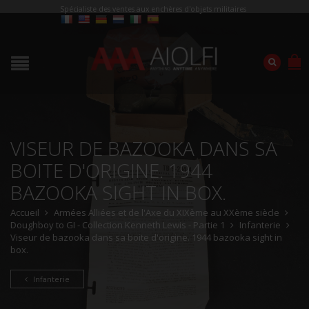
Spécialiste des ventes aux enchères d'objets militaires
VISEUR DE BAZOOKA DANS SA
BOITE D'ORIGINE. 1944
BAZOOKA SIGHT IN BOX.
Accueil
Armées Alliées et de l'Axe du XIXème au XXème siècle
Doughboy to GI - Collection Kenneth Lewis - Partie 1
Infanterie
Viseur de bazooka dans sa boite d'origine. 1944 bazooka sight in
box.
Infanterie