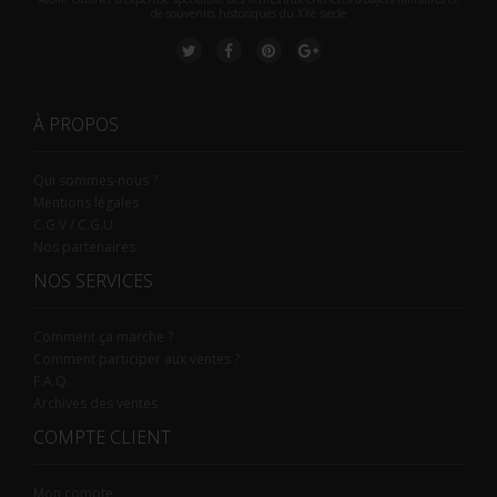
de souvenirs historiques du XXè siecle
À PROPOS
Qui sommes-nous ?
Mentions légales
C.G.V / C.G.U.
Nos partenaires
NOS SERVICES
Comment ça marche ?
Comment participer aux ventes ?
F.A.Q.
Archives des ventes
COMPTE CLIENT
Mon compte