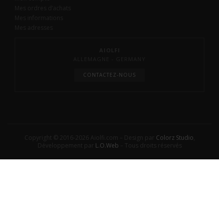
Mes ordres d’achats
Mes informations
Mes adresses
AIOLFI
ALLEMAGNE - GERMANY
CONTACTEZ-NOUS
Copyright © 2016-2026 Aiolfi.com – Design par
Colorz Studio
,
Développement par
L.O.Web
– Tous droits réservés