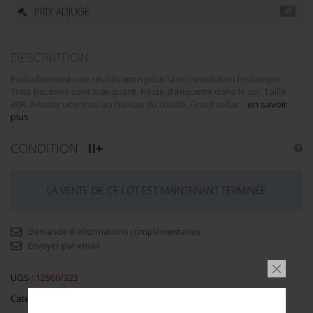
PRIX ADJUGÉ : -
DESCRIPTION
Probablement une réutilisation pour la reconstitution historique.
Trois boutons sont manquant. Reste d’étiquette dans le col. Taille
40R. A noter une trou au niveau du coude. Good collar...
en savoir
plus
CONDITION :
II+
LA VENTE DE CE LOT EST MAINTENANT TERMINÉE
Demande d'informations complémentaires
Envoyer par email
UGS :
12960/323
Catégorie :
Medical Corps