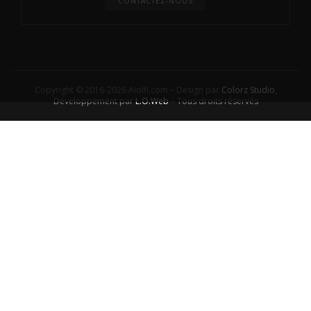
CONTACTEZ-NOUS
Copyright © 2016-2026 Aiolfi.com – Design par
Colorz Studio
,
Développement par
L.O.Web
– Tous droits réservés