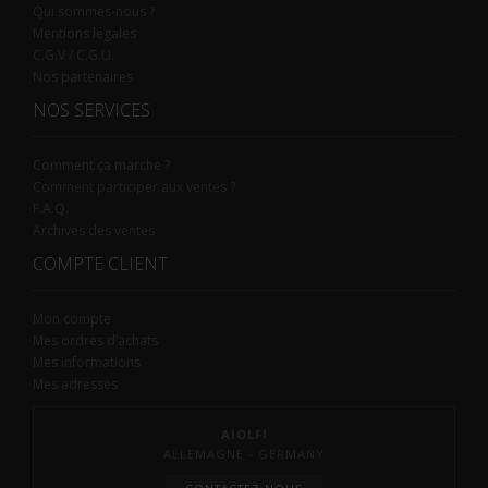
Qui sommes-nous ?
Mentions légales
C.G.V / C.G.U.
Nos partenaires
NOS SERVICES
Comment ça marche ?
Comment participer aux ventes ?
F.A.Q.
Archives des ventes
COMPTE CLIENT
Mon compte
Mes ordres d’achats
Mes informations
Mes adresses
AIOLFI
ALLEMAGNE - GERMANY